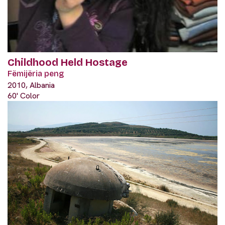
Childhood Held Hostage
Fëmijëria peng
2010, Albania
60' Color