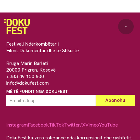
↑
Festivali Ndërkombëtar i
Filmit Dokumentar dhe të Shkurtë
Rruga Marin Barleti
20000 Prizren, Kosovë
+383 49 150 800
info@dokufest.com
MË TË FUNDIT NGA DOKUFEST
Instagram
Facebook
TikTok
Twitter/X
Vimeo
YouTube
DokuFest ka zero tolerancë ndaj korrupsionit dhe ryshfetit.