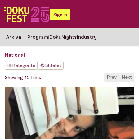
Sign in
Arkiva
Programi
DokuNights
Industry
National
Kategoritë
Shtetet
Prev
Next
Showing 12 films