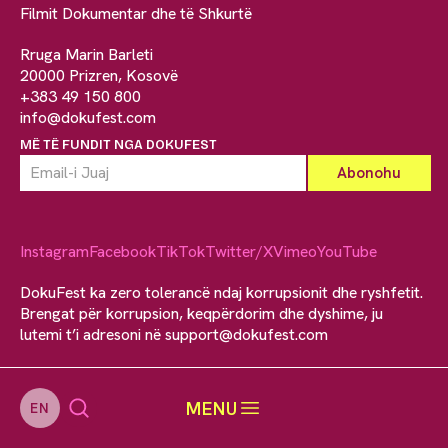
Filmit Dokumentar dhe të Shkurtë
Rruga Marin Barleti
20000 Prizren, Kosovë
+383 49 150 800
info@dokufest.com
MË TË FUNDIT NGA DOKUFEST
Instagram
Facebook
TikTok
Twitter/X
Vimeo
YouTube
DokuFest ka zero tolerancë ndaj korrupsionit dhe ryshfetit.
Brengat për korrupsion, keqpërdorim dhe dyshime, ju
lutemi t’i adresoni në
support@dokufest.com
MENU
EN