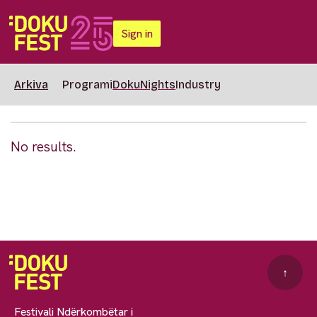
Sign in
Arkiva
Programi
DokuNights
Industry
No results.
↑
Festivali Ndërkombëtar i