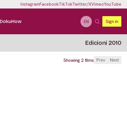
Instagram
Facebook
TikTok
Twitter/X
Vimeo
YouTube
DokuHow
Sign in
EN
Edicioni 2010
Prev
Next
Showing 2 films