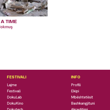
A TIME
 Yokmuş
FESTIVALI
INFO
Lajme
Profili
Festivali
Ekipi
DokuLab
Mbështetësit
DokuKino
Bashkangjituni
Dokutech
Akreditimi