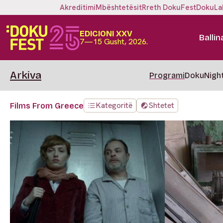
Akreditimi
Mbështetësit
Rreth DokuFest
DokuLa
EDICIONI XXV
Ballin
7—15 Gusht, 2026.
Arkiva
Programi
DokuNigh
Kategoritë
Shtetet
Films From Greece