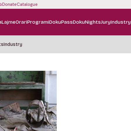
b
Donate
Catalogue
a
Lajme
Orari
Programi
DokuPass
DokuNights
Jury
Industry
ts
Industry