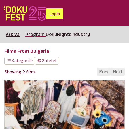
Login
Arkiva
Programi
DokuNights
Industry
Films From Bulgaria
Kategoritë
Shtetet
Prev
Next
Showing 2 films