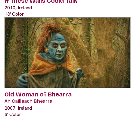
If These Walls Could Talk
2010, Ireland
13' Color
Old Woman of Bhearra
An Cailleach Bhearra
2007, Ireland
8' Color