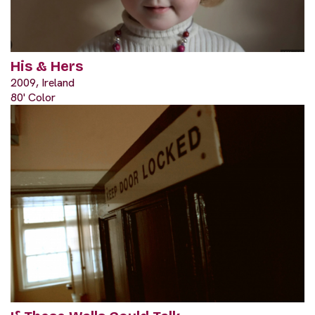
His & Hers
2009, Ireland
80' Color