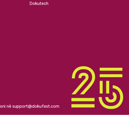
Dokutech
soni në
support@dokufest.com