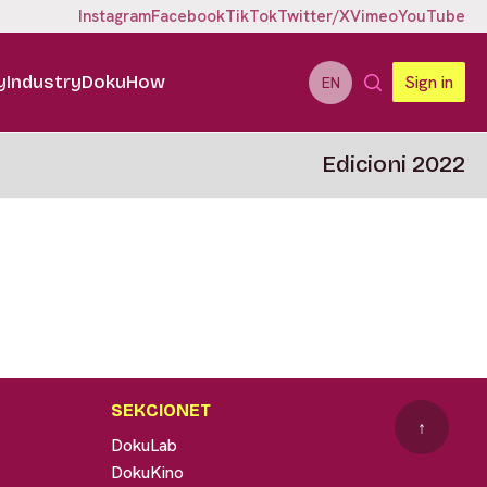
Instagram
Facebook
TikTok
Twitter/X
Vimeo
YouTube
y
Industry
DokuHow
Sign in
EN
Edicioni 2022
SEKCIONET
↑
DokuLab
DokuKino