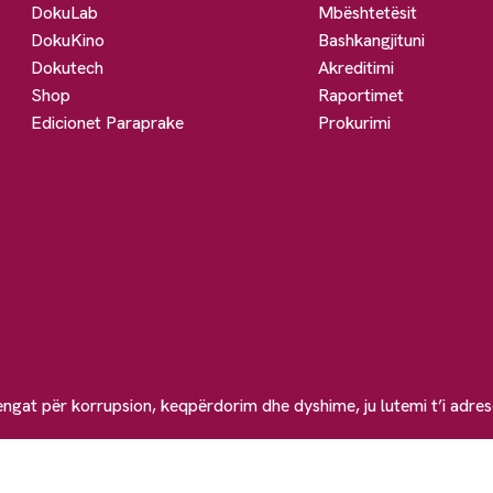
DokuLab
Mbështetësit
DokuKino
Bashkangjituni
Dokutech
Akreditimi
Shop
Raportimet
Edicionet Paraprake
Prokurimi
engat për korrupsion, keqpërdorim dhe dyshime, ju lutemi t’i adre