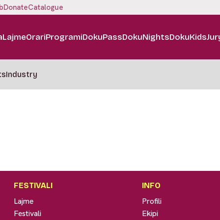
b
Donate
Catalogue
a
Lajme
Orari
Programi
DokuPass
DokuNights
DokuKids
Jur
ts
Industry
FESTIVALI
INFO
Lajme
Profili
Festivali
Ekipi