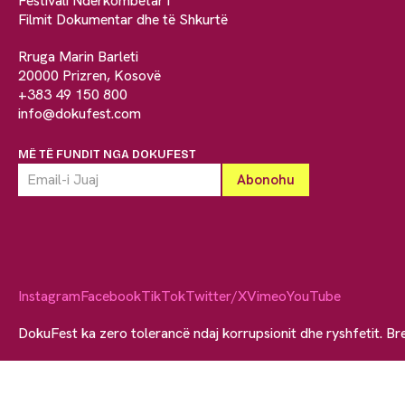
Festivali Ndërkombëtar i
Filmit Dokumentar dhe të Shkurtë
Rruga Marin Barleti
20000 Prizren, Kosovë
+383 49 150 800
info@dokufest.com
MË TË FUNDIT NGA DOKUFEST
Instagram
Facebook
TikTok
Twitter/X
Vimeo
YouTube
DokuFest ka zero tolerancë ndaj korrupsionit dhe ryshfetit. Br