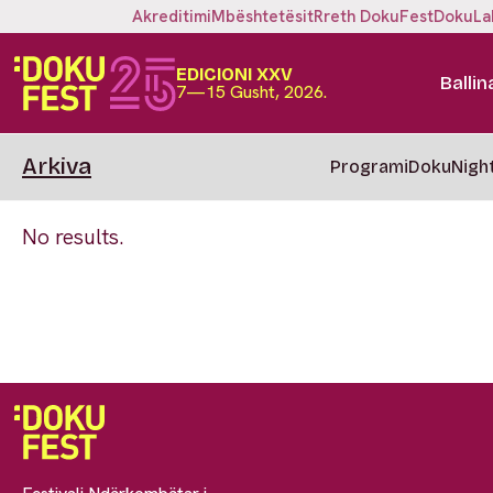
Akreditimi
Mbështetësit
Rreth DokuFest
DokuLa
EDICIONI XXV
Ballin
7—15 Gusht, 2026.
Arkiva
Programi
DokuNigh
No results.