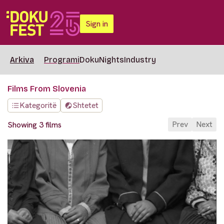
Sign in
Arkiva
Programi
DokuNights
Industry
Films From Slovenia
Kategoritë
Shtetet
Prev
Next
Showing 3 films