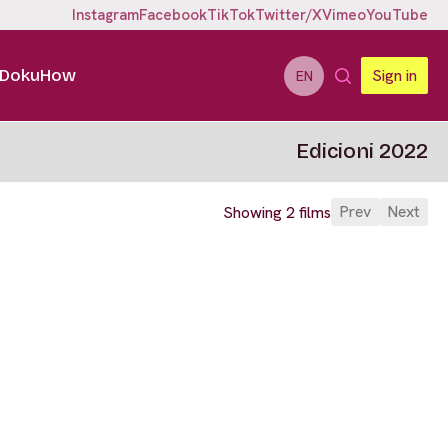
Instagram
Facebook
TikTok
Twitter/X
Vimeo
YouTube
DokuHow
Sign in
EN
Edicioni 2022
Prev
Next
Showing 2 films