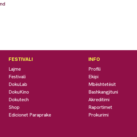
and
FESTIVALI
INFO
Lajme
Profili
Festivali
Ekipi
DokuLab
Mbështetësit
DokuKino
Bashkangjituni
Dokutech
Akreditimi
Shop
Raportimet
Edicionet Paraprake
Prokurimi