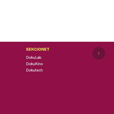
SEKCIONET
↑
DokuLab
DokuKino
Dokutech