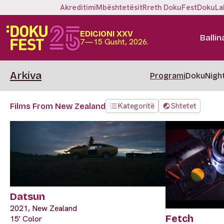
Akreditimi
Mbështetësit
Rreth DokuFest
DokuLa
EDICIONI XXV
Ballin
7—15 Gusht, 2026.
Arkiva
Programi
DokuNigh
Kategoritë
Shtetet
Films From New Zealand
Datsun
2021, New Zealand
Fetch
15' Color