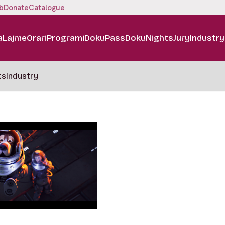
b
Donate
Catalogue
a
Lajme
Orari
Programi
DokuPass
DokuNights
Jury
Industry
ts
Industry