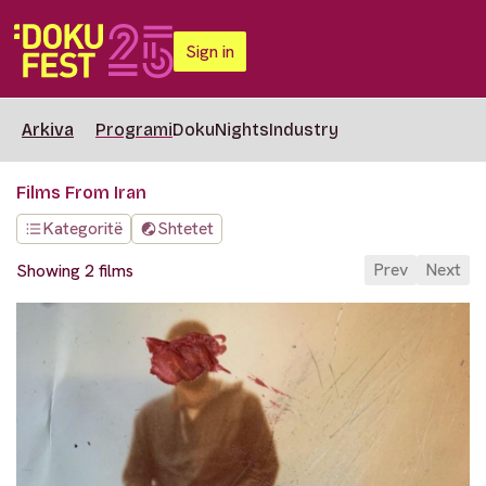
Sign in
Arkiva
Programi
DokuNights
Industry
Films From Iran
Kategoritë
Shtetet
Prev
Next
Showing 2 films