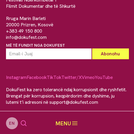
Filmit Dokumentar dhe të Shkurtë
Rruga Marin Barleti
20000 Prizren, Kosovë
+383 49 150 800
info@dokufest.com
MË TË FUNDIT NGA DOKUFEST
Instagram
Facebook
TikTok
Twitter/X
Vimeo
YouTube
DokuFest ka zero tolerancë ndaj korrupsionit dhe ryshfetit.
Brengat për korrupsion, keqpërdorim dhe dyshime, ju
lutemi t’i adresoni në
support@dokufest.com
MENU
EN