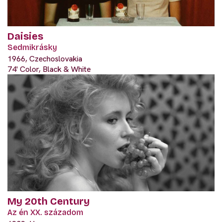
Daisies
Sedmikrásky
1966, Czechoslovakia
74' Color, Black & White
My 20th Century
Az én XX. századom