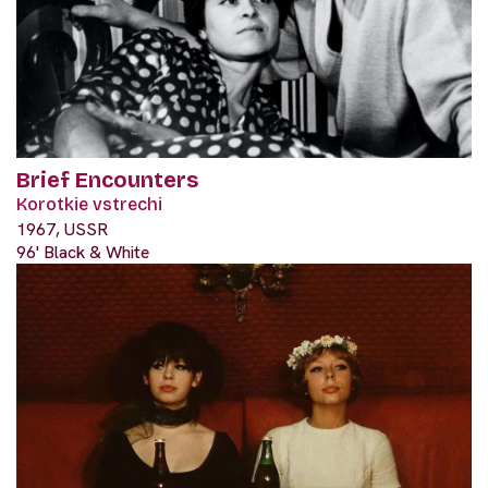
Brief Encounters
Korotkie vstrechi
1967, USSR
96' Black & White