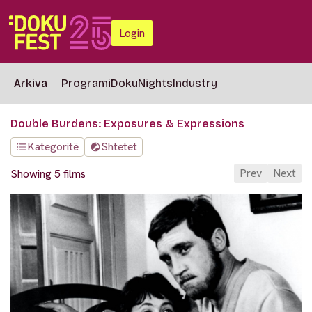
Login
Arkiva
Programi
DokuNights
Industry
Double Burdens: Exposures & Expressions
Kategoritë
Shtetet
Prev
Next
Showing 5 films