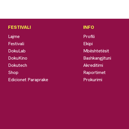
FESTIVALI
INFO
Lajme
Profili
Festivali
Ekipi
DokuLab
Mbështetësit
DokuKino
Bashkangjituni
Dokutech
Akreditimi
Shop
Raportimet
Edicionet Paraprake
Prokurimi