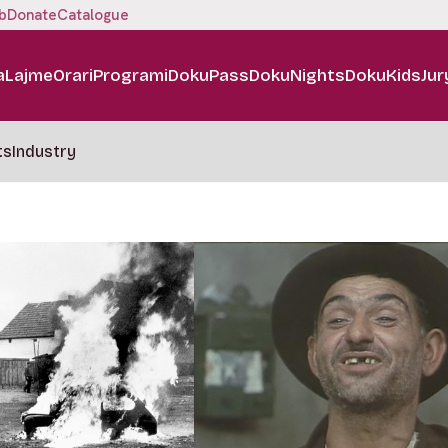
b
Donate
Catalogue
a
Lajme
Orari
Programi
DokuPass
DokuNights
DokuKids
Jur
ts
Industry