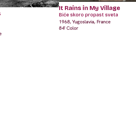
It Rains in My Village
s
Biće skoro propast sveta
1968, Yugoslavia, France
84' Color
e