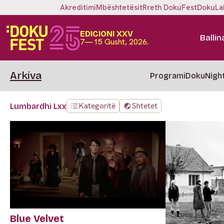
Akreditimi
Mbështetësit
Rreth DokuFest
DokuLa
EDICIONI XXV
Ballin
7—15 Gusht, 2026.
Arkiva
Programi
DokuNigh
Kategoritë
Shtetet
Lumbardhi Lxx
Blue Velvet