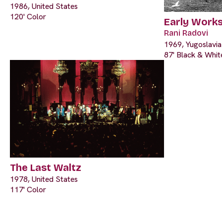
1986, United States
120' Color
Early Work
Rani Radovi
1969, Yugoslavia
87' Black & Whit
The Last Waltz
1978, United States
117' Color