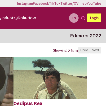
Instagram
Facebook
TikTok
Twitter/X
Vimeo
YouTube
y
Industry
DokuHow
Login
EN
Edicioni 2022
Prev
Next
Showing 5 films
Oedipus Rex