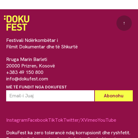
↑
Festivali Ndërkombëtar i
Filmit Dokumentar dhe të Shkurtë
Rruga Marin Barleti
20000 Prizren, Kosovë
+383 49 150 800
info@dokufest.com
MË TË FUNDIT NGA DOKUFEST
Instagram
Facebook
TikTok
Twitter/X
Vimeo
YouTube
DokuFest ka zero tolerancë ndaj korrupsionit dhe ryshfetit.