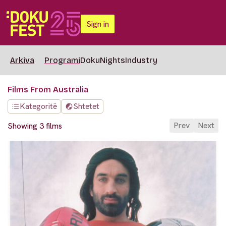
Sign in
Arkiva
Programi
DokuNights
Industry
Films From Australia
Kategoritë
Shtetet
Prev
Next
Showing 3 films