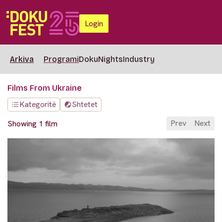
Login
Arkiva
Programi
DokuNights
Industry
Films From Ukraine
Kategoritë
Shtetet
Prev
Next
Showing 1 film