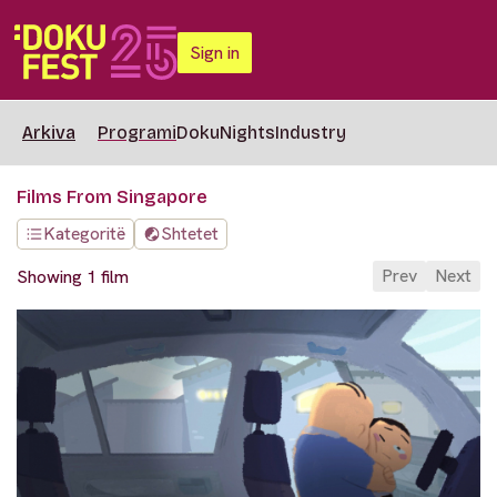
Sign in
Arkiva
Programi
DokuNights
Industry
Films From Singapore
Kategoritë
Shtetet
Prev
Next
Showing 1 film