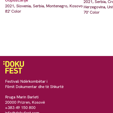
Odpuščanje
2021, Serbia, Cro
2021, Slovenia, Serbia, Montenegro, Kosovo
Herzegovina, Un
82' Color
70' Color
Festivali Ndërkombëtar i
Filmit Dokumentar dhe të Shkurtë
Rruga Marin Barleti
20000 Prizren, Kosovë
+383 49 150 800
info@dokufest.com