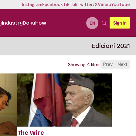
Instagram
Facebook
TikTok
Twitter/X
Vimeo
YouTube
y
Industry
DokuHow
Sign in
EN
Edicioni 2021
Prev
Next
Showing 4 films
The Wire