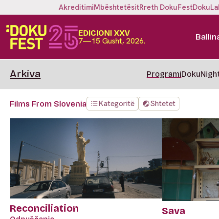
Akreditimi
Mbështetësit
Rreth DokuFest
DokuLa
EDICIONI XXV
Ballin
7—15 Gusht, 2026.
Arkiva
Programi
DokuNigh
Kategoritë
Shtetet
Films From Slovenia
Reconciliation
Sava