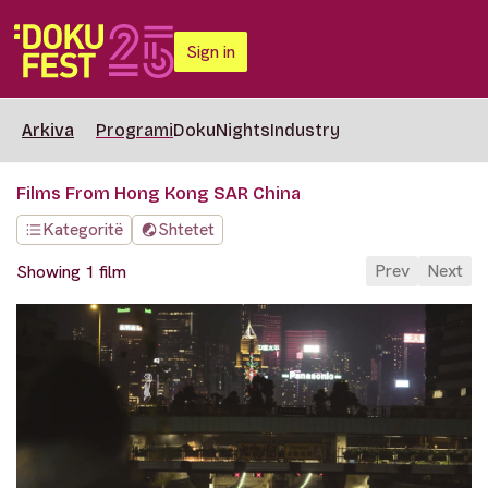
Sign in
Arkiva
Programi
DokuNights
Industry
Films From Hong Kong SAR China
Kategoritë
Shtetet
Prev
Next
Showing 1 film