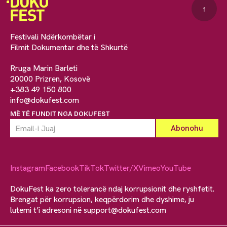
↑
Festivali Ndërkombëtar i
Filmit Dokumentar dhe të Shkurtë
Rruga Marin Barleti
20000 Prizren, Kosovë
+383 49 150 800
info@dokufest.com
MË TË FUNDIT NGA DOKUFEST
Instagram
Facebook
TikTok
Twitter/X
Vimeo
YouTube
DokuFest ka zero tolerancë ndaj korrupsionit dhe ryshfetit.
Brengat për korrupsion, keqpërdorim dhe dyshime, ju
lutemi t’i adresoni në
support@dokufest.com