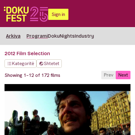
Sign in
Arkiva
Programi
DokuNights
Industry
2012 Film Selection
Kategoritë
Shtetet
Prev
Next
Showing 1–12 of 172 films