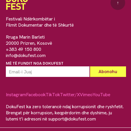
↑
Festivali Ndërkombëtar i
Filmit Dokumentar dhe të Shkurtë
Rruga Marin Barleti
20000 Prizren, Kosovë
+383 49 150 800
info@dokufest.com
MË TË FUNDIT NGA DOKUFEST
Instagram
Facebook
TikTok
Twitter/X
Vimeo
YouTube
DokuFest ka zero tolerancë ndaj korrupsionit dhe ryshfetit.
Brengat për korrupsion, keqpërdorim dhe dyshime, ju
lutemi t’i adresoni në
support@dokufest.com