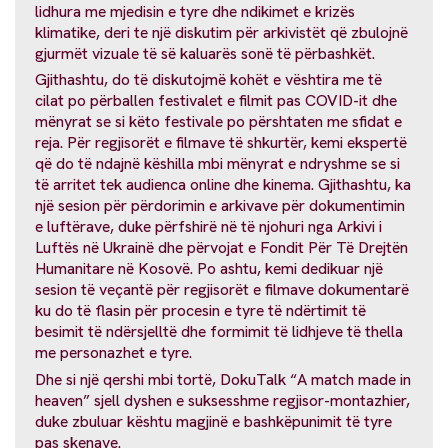
lidhura me mjedisin e tyre dhe ndikimet e krizës
klimatike, deri te një diskutim për arkivistët që zbulojnë
gjurmët vizuale të së kaluarës sonë të përbashkët.
Gjithashtu, do të diskutojmë kohët e vështira me të
cilat po përballen festivalet e filmit pas COVID-it dhe
mënyrat se si këto festivale po përshtaten me sfidat e
reja. Për regjisorët e filmave të shkurtër, kemi ekspertë
që do të ndajnë këshilla mbi mënyrat e ndryshme se si
të arritet tek audienca online dhe kinema. Gjithashtu, ka
një sesion për përdorimin e arkivave për dokumentimin
e luftërave, duke përfshirë në të njohuri nga Arkivi i
Luftës në Ukrainë dhe përvojat e Fondit Për Të Drejtën
Humanitare në Kosovë. Po ashtu, kemi dedikuar një
sesion të veçantë për regjisorët e filmave dokumentarë
ku do të flasin për procesin e tyre të ndërtimit të
besimit të ndërsjelltë dhe formimit të lidhjeve të thella
me personazhet e tyre.
Dhe si një qershi mbi tortë, DokuTalk “A match made in
heaven” sjell dyshen e suksesshme regjisor-montazhier,
duke zbuluar kështu magjinë e bashkëpunimit të tyre
pas skenave.