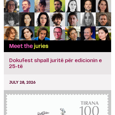
Dokufest shpall juritë për edicionin e
25-të
JULY 28, 2026