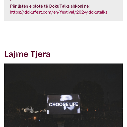
Për listën e plotë të DokuTalks shkoni në:
https://dokufest.com/en/festival/2024/dokutalks
Lajme Tjera