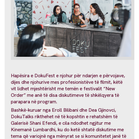
Hapësira e DokuFest e njohur për ndarjen e përvojave,
dijes dhe njohurive mes profesionistëve të filmit, këtë
vit lidhet mjeshtërisht me temën e festivalit “New
Order” me anë të disa diskutimeve të shkëlqyera të
parapara në program.
Bashkë-kuruar nga Eroll Bilibani dhe Dea Gjinovci,
DokuTalks rikthehet në të kopshtin e rehatshëm të
Galerisë Shani Efendi, e cila ndodhet ngjitur me
Kinemanë Lumbardhi, ku do ketë shtatë diskutime me
tema që variojnë nga mënyrat se si komunitetet janë të