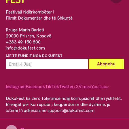
Festivali Ndërkombëtar i
Filmit Dokumentar dhe të Shkurtë
Rruga Marin Barleti
20000 Prizren, Kosovë
+383 49 150 800
info@dokufest.com
MË TË FUNDIT NGA DOKUFEST
Instagram
Facebook
TikTok
Twitter/X
Vimeo
YouTube
DokuFest ka zero tolerancë ndaj korrupsionit dhe ryshfetit.
Brengat për korrupsion, keqpërdorim dhe dyshime, ju
lutemi t’i adresoni në
support@dokufest.com