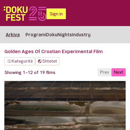
Sign in
Arkiva
Programi
DokuNights
Industry
Golden Ages Of Croatian Experimental Film
Kategoritë
Shtetet
Prev
Next
Showing 1–12 of 19 films