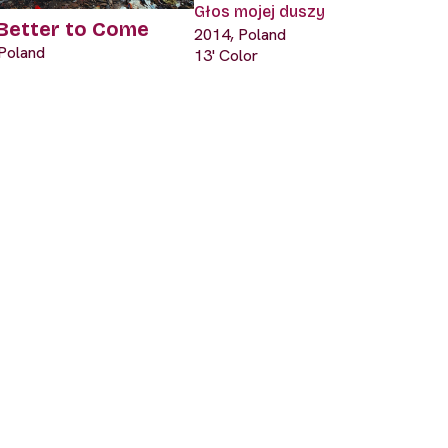
Głos mojej duszy
Better to Come
2014, Poland
Poland
13' Color