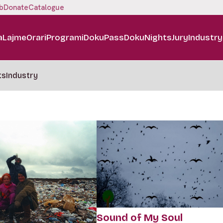
b
Donate
Catalogue
a
Lajme
Orari
Programi
DokuPass
DokuNights
Jury
Industry
ts
Industry
Sound of My Soul