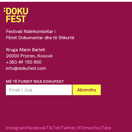
Festivali Ndërkombëtar i
Filmit Dokumentar dhe të Shkurtë
Rruga Marin Barleti
20000 Prizren, Kosovë
+383 49 150 800
info@dokufest.com
MË TË FUNDIT NGA DOKUFEST
Instagram
Facebook
TikTok
Twitter/X
Vimeo
YouTube