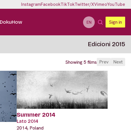
Instagram
Facebook
TikTok
Twitter/X
Vimeo
YouTube
DokuHow
Sign in
EN
Edicioni 2015
Prev
Next
Showing 5 films
Summer 2014
Lato 2014
2014, Poland