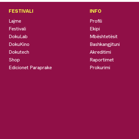
FESTIVALI
INFO
Lajme
Profili
Festivali
Ekipi
DokuLab
Mbështetësit
DokuKino
Bashkangjituni
Dokutech
Akreditimi
Shop
Raportimet
Edicionet Paraprake
Prokurimi