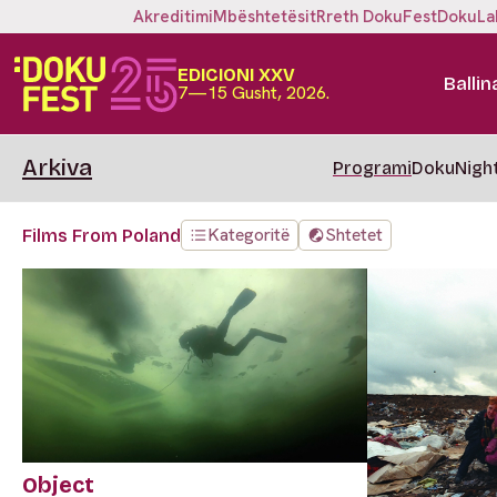
Akreditimi
Mbështetësit
Rreth DokuFest
DokuLa
EDICIONI XXV
Ballin
7—15 Gusht, 2026.
Arkiva
Programi
DokuNigh
Kategoritë
Shtetet
Films From Poland
Object