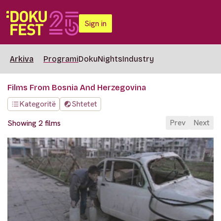
Sign in
Arkiva
Programi
DokuNights
Industry
Films From Bosnia And Herzegovina
Kategoritë
Shtetet
Prev
Next
Showing 2 films