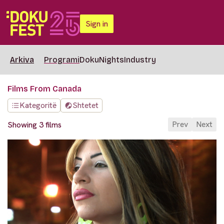
Sign in
Arkiva
Programi
DokuNights
Industry
Films From Canada
Kategoritë
Shtetet
Prev
Next
Showing 3 films