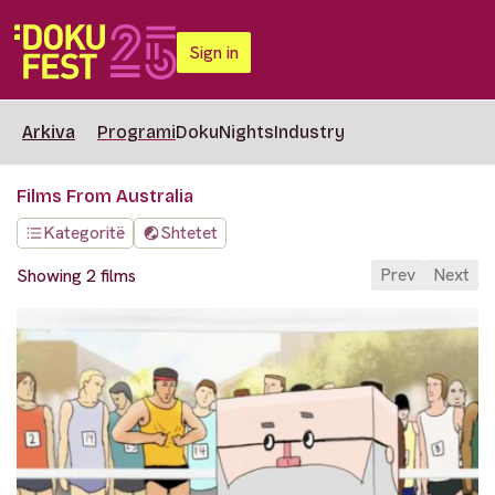
Sign in
Arkiva
Programi
DokuNights
Industry
Films From Australia
Kategoritë
Shtetet
Prev
Next
Showing 2 films