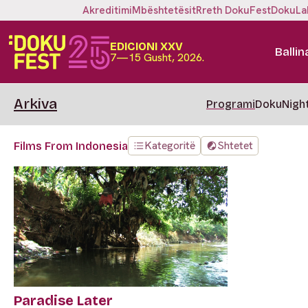
Akreditimi
Mbështetësit
Rreth DokuFest
DokuLa
EDICIONI XXV
Ballin
7—15 Gusht, 2026.
Arkiva
Programi
DokuNigh
Kategoritë
Shtetet
Films From Indonesia
Paradise Later