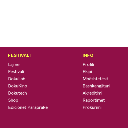
FESTIVALI
INFO
Lajme
Profili
Festivali
Ekipi
DokuLab
Mbështetësit
DokuKino
Bashkangjituni
Dokutech
Akreditimi
Shop
Raportimet
Edicionet Paraprake
Prokurimi