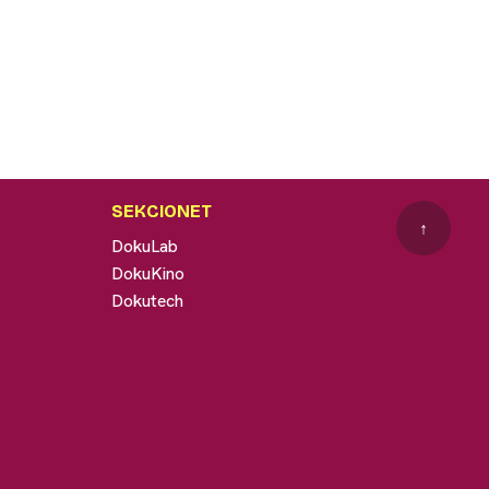
SEKCIONET
↑
DokuLab
DokuKino
Dokutech