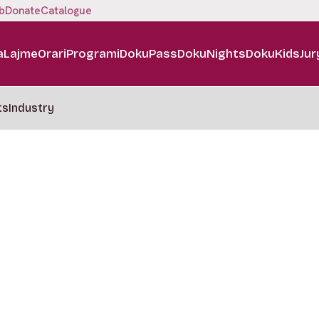
b
Donate
Catalogue
a
Lajme
Orari
Programi
DokuPass
DokuNights
DokuKids
Jur
ts
Industry