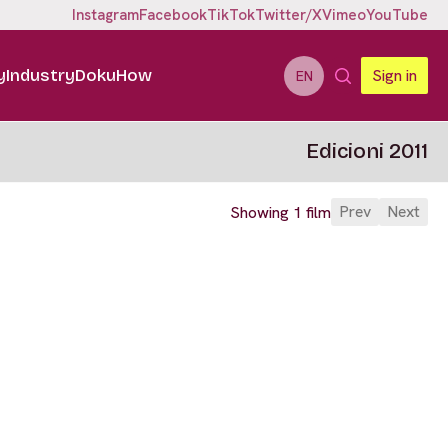
Instagram
Facebook
TikTok
Twitter/X
Vimeo
YouTube
y
Industry
DokuHow
Sign in
EN
Edicioni 2011
Prev
Next
Showing 1 film