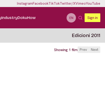
Instagram
Facebook
TikTok
Twitter/X
Vimeo
YouTube
y
Industry
DokuHow
Sign in
EN
Edicioni 2011
Prev
Next
Showing 1 film