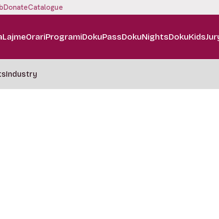
b
Donate
Catalogue
a
Lajme
Orari
Programi
DokuPass
DokuNights
DokuKids
Jur
ts
Industry