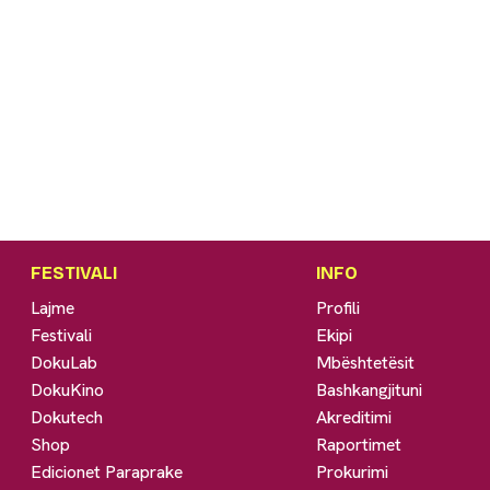
FESTIVALI
INFO
Lajme
Profili
Festivali
Ekipi
DokuLab
Mbështetësit
DokuKino
Bashkangjituni
Dokutech
Akreditimi
Shop
Raportimet
Edicionet Paraprake
Prokurimi