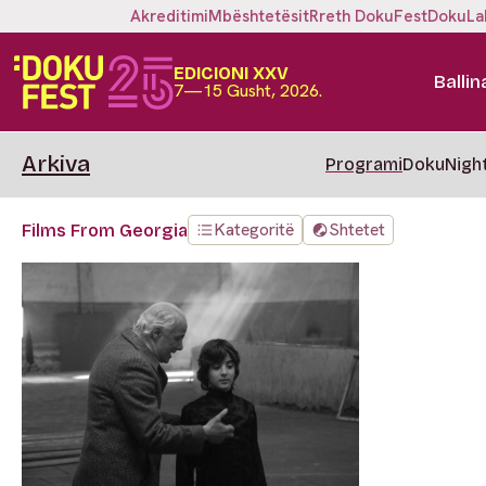
Akreditimi
Mbështetësit
Rreth DokuFest
DokuLa
EDICIONI XXV
Ballin
7—15 Gusht, 2026.
Arkiva
Programi
DokuNigh
Kategoritë
Shtetet
Films From Georgia