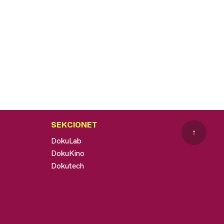
SEKCIONET
↑
DokuLab
DokuKino
Dokutech