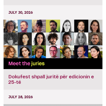
JULY 30, 2026
Dokufest shpall juritë për edicionin e
25-të
JULY 28, 2026