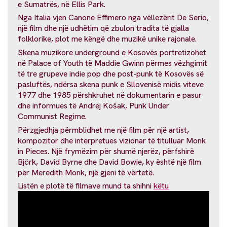
e Sumatrës, në Ellis Park.
Nga Italia vjen Canone Effimero nga vëllezërit De Serio,
një film dhe një udhëtim që zbulon tradita të gjalla
folklorike, plot me këngë dhe muzikë unike rajonale.
Skena muzikore underground e Kosovës portretizohet
në Palace of Youth të Maddie Gwinn përmes vëzhgimit
të tre grupeve indie pop dhe post-punk të Kosovës së
pasluftës, ndërsa skena punk e Sllovenisë midis viteve
1977 dhe 1985 përshkruhet në dokumentarin e pasur
dhe informues të Andrej Košak, Punk Under
Communist Regime.
Përzgjedhja përmblidhet me një film për një artist,
kompozitor dhe interpretues vizionar të titulluar Monk
in Pieces. Një frymëzim për shumë njerëz, përfshirë
Björk, David Byrne dhe David Bowie, ky është një film
për Meredith Monk, një gjeni të vërtetë.
Listën e plotë të filmave mund ta shihni
këtu