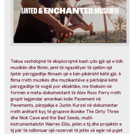
Teksa vazhdojmë të eksplorojmë bash çdo gjë që e lidh
muzikën dhe filmin, jemi të ngazëllyer të sjellim një
tjetër përzgjedhje filmash që e bën pikërisht këtë gjë. 6
filma rreth muzikës dhe muzikantëve e përbëjnë këtë
përzgjedhje të vogël por eklektike, me theksim në
formën e meta-dokumentarit të Alex Ross Perry rreth
grupit legjendar amerikan indie Pavement në
Pavements, përpjekja e Justin Kurzel në dokumentar
rreth anëtarit kyç të grupeve ikonike The Dirty Three
dhe Nick Cave and the Bad Seeds, multi-
instrumentalistin Warren Ellis, jetën e tij dhe projektin e
tij për të ndihmuar një rezervat të jetës së egër në pyjet