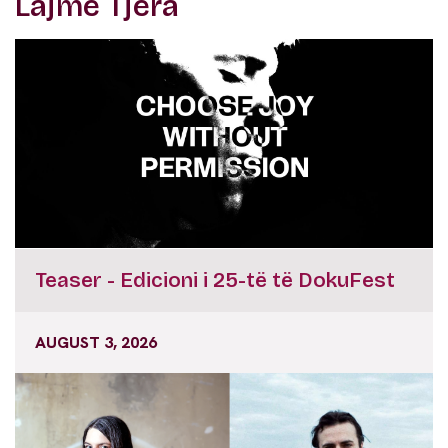
Lajme Tjera
Teaser - Edicioni i 25-të të DokuFest
AUGUST 3, 2026