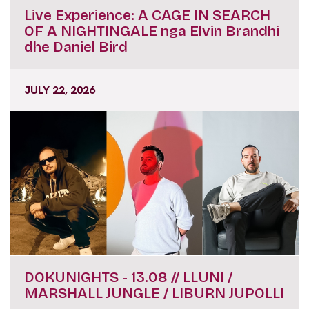
Live Experience: A CAGE IN SEARCH
OF A NIGHTINGALE nga Elvin Brandhi
dhe Daniel Bird
JULY 22, 2026
DOKUNIGHTS - 13.08 // LLUNI /
MARSHALL JUNGLE / LIBURN JUPOLLI