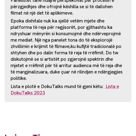
Panelistët tanë ndajnë perspektivat për procesin e
përzgjedhjes dhe ofrojnë këshilla se si të dallohen
filmat në një det të aplikimeve.
Epoka dixhitale nuk ka sjellë vetëm mjete dhe
platforma të reja për regjisorët, por gjithashtu ka
ndryshuar mënyrën si konsumojmë dhe ndërveprojmë
me mediat.
Një nga panelet tona do të eksplorojë
zhvillimin e krijimit të filmave,ku kufijtë tradicionalë po
shtyhen dhe po dalin forma të reja të rrëfimit. Do tw
diskutojmë se si artistët po zgjerojnë spektrin dhe
mjetet e rrëfimit për të arritur audienca më të reja dhe
të margjinalizuara, duke çuar në rilindjen e ndërgjegjies
politike.
Lista e plotë e DokuTalks mund të gjeni këtu:
Lista e
DokuTalks 2023