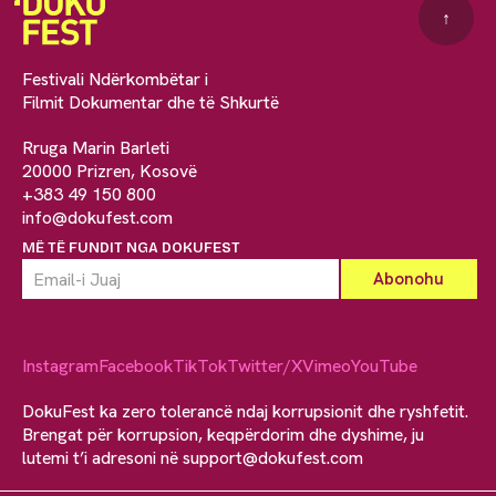
↑
Festivali Ndërkombëtar i
Filmit Dokumentar dhe të Shkurtë
Rruga Marin Barleti
20000 Prizren, Kosovë
+383 49 150 800
info@dokufest.com
MË TË FUNDIT NGA DOKUFEST
Instagram
Facebook
TikTok
Twitter/X
Vimeo
YouTube
DokuFest ka zero tolerancë ndaj korrupsionit dhe ryshfetit.
Brengat për korrupsion, keqpërdorim dhe dyshime, ju
lutemi t’i adresoni në
support@dokufest.com