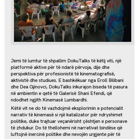
Jemi të lumtur të shpallim DokuTalks të këtij viti, një
platformë aktive për të ndarë përvoja, dije dhe
perspektiva për profesionistë të kinematografisë,
aktivistë dhe studiues. E bashkëkuar nga Eroll Bilibani
dhe Dea Gjinovci, DokuTalks inkurajon biseda të pasura
në ambientin e qetë të Galerisë Shani Efendi, që
ndodhet ngjith Kinemasë Lumbardhi.
Këtë vit ne do të vazhdojmë eksplorimin e potencialit
narrativ të kinemasë si një katalizator për ndryshimet
politike, duke trajtuar veçanërisht çështjen e personave
të zhdukur. Do të thellohemi në narrativat bindëse që
luftojnë inercinë politike dhe nevojën urgjente për të