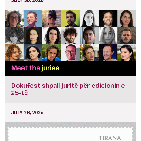
JULY 30, 2026
Dokufest shpall juritë për edicionin e
25-të
JULY 28, 2026