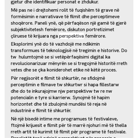
gjetur dhe identifikuar personat e zhdukur.
Më pas ne i drejtohemi rolit të fuqishëm të grave në
formësimin e narrativave të filmit dhe perceptimeve
shoqërore. Paneli ynë, që përfaqëson një gamë të gjerë
subjektivitetesh femërore, diskuton portretizimet
çliruese të krijuara nga
perspektiva
femërore.
Eksplorimi ynë do të vazhdojë me ndikimin
transformues të teknologjisë në tregimin e historive. Do
tw hulumtojmë se si vetëpërfaqësimi digjital ka
revolucionarizuar mënyrën se si tregojmë historitë rreth
vetes dhe se çka koniderohet etike në këtë proces.
Për regjisorët e filmit të shkurtër, ne sfidojmë
perceptimin e filmave tw shkurtwr si hapa fillestarw
dhe do te inkurajojmw njw perspektivw tw re nw
potencialin e tyre si karrierw. Synojmë të hapim
horizontet dhe të zbulojmë mundësi të reja në
industrinë e filmit të shkurtër.
Në një bisedë intime me programues të festivaleve,
ftojmë krijuesit e filmit për të marrë njohuri më të thella
rreth artit të kurimit të filmit për programe të festivale.