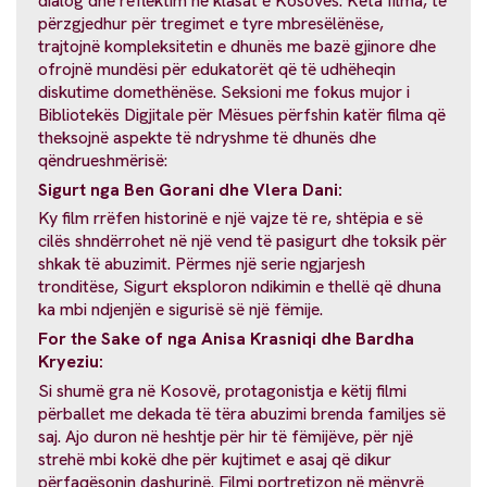
dialog dhe reflektim në klasat e Kosovës. Këta filma, të
përzgjedhur për tregimet e tyre mbresëlënëse,
trajtojnë kompleksitetin e dhunës me bazë gjinore dhe
ofrojnë mundësi për edukatorët që të udhëheqin
diskutime domethënëse. Seksioni me fokus mujor i
Bibliotekës Digjitale për Mësues përfshin katër filma që
theksojnë aspekte të ndryshme të dhunës dhe
qëndrueshmërisë:
Sigurt nga Ben Gorani dhe Vlera Dani:
Ky film rrëfen historinë e një vajze të re, shtëpia e së
cilës shndërrohet në një vend të pasigurt dhe toksik për
shkak të abuzimit. Përmes një serie ngjarjesh
tronditëse, Sigurt eksploron ndikimin e thellë që dhuna
ka mbi ndjenjën e sigurisë së një fëmije.
For the Sake of nga Anisa Krasniqi dhe Bardha
Kryeziu:
Si shumë gra në Kosovë, protagonistja e këtij filmi
përballet me dekada të tëra abuzimi brenda familjes së
saj. Ajo duron në heshtje për hir të fëmijëve, për një
strehë mbi kokë dhe për kujtimet e asaj që dikur
përfaqësonin dashurinë. Filmi portretizon në mënyrë