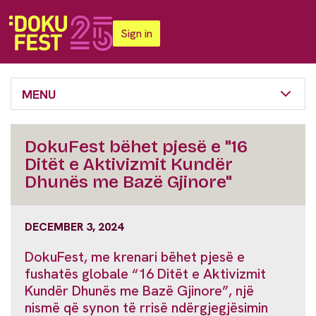
Sign in
MENU
DokuFest bëhet pjesë e "16
Ditët e Aktivizmit Kundër
Dhunës me Bazë Gjinore"
DECEMBER 3, 2024
DokuFest, me krenari bëhet pjesë e
fushatës globale “16 Ditët e Aktivizmit
Kundër Dhunës me Bazë Gjinore”, një
nismë që synon të rrisë ndërgjegjësimin