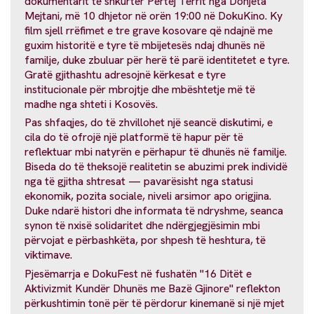
dokumentarit të shkurtër Përtej Territ nga Donjeta
Mejtani, më 10 dhjetor në orën 19:00 në DokuKino. Ky
film sjell rrëfimet e tre grave kosovare që ndajnë me
guxim historitë e tyre të mbijetesës ndaj dhunës në
familje, duke zbuluar për herë të parë identitetet e tyre.
Gratë gjithashtu adresojnë kërkesat e tyre
institucionale për mbrojtje dhe mbështetje më të
madhe nga shteti i Kosovës.
Pas shfaqjes, do të zhvillohet një seancë diskutimi, e
cila do të ofrojë një platformë të hapur për të
reflektuar mbi natyrën e përhapur të dhunës në familje.
Biseda do të theksojë realitetin se abuzimi prek individë
nga të gjitha shtresat — pavarësisht nga statusi
ekonomik, pozita sociale, niveli arsimor apo origjina.
Duke ndarë histori dhe informata të ndryshme, seanca
synon të nxisë solidaritet dhe ndërgjegjësimin mbi
përvojat e përbashkëta, por shpesh të heshtura, të
viktimave.
Pjesëmarrja e DokuFest në fushatën "16 Ditët e
Aktivizmit Kundër Dhunës me Bazë Gjinore" reflekton
përkushtimin tonë për të përdorur kinemanë si një mjet