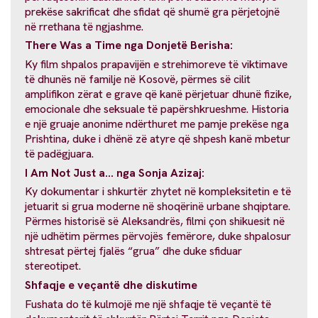
prekëse sakrificat dhe sfidat që shumë gra përjetojnë
në rrethana të ngjashme.
There Was a Time nga Donjetë Berisha:
Ky film shpalos prapavijën e strehimoreve të viktimave
të dhunës në familje në Kosovë, përmes së cilit
amplifikon zërat e grave që kanë përjetuar dhunë fizike,
emocionale dhe seksuale të papërshkrueshme. Historia
e një gruaje anonime ndërthuret me pamje prekëse nga
Prishtina, duke i dhënë zë atyre që shpesh kanë mbetur
të padëgjuara.
I Am Not Just a... nga Sonja Azizaj:
Ky dokumentar i shkurtër zhytet në kompleksitetin e të
jetuarit si grua moderne në shoqërinë urbane shqiptare.
Përmes historisë së Aleksandrës, filmi çon shikuesit në
një udhëtim përmes përvojës femërore, duke shpalosur
shtresat përtej fjalës “grua” dhe duke sfiduar
stereotipet.
Shfaqje e veçantë dhe diskutime
Fushata do të kulmojë me një shfaqje të veçantë të