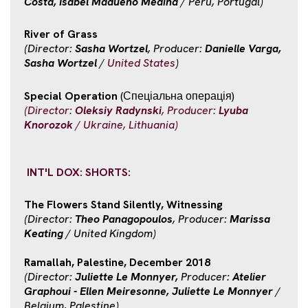
Costa, Isabel Madueño Medina
/ Peru, Portugal)
River of Grass
(Director:
Sasha Wortzel
, Producer:
Danielle Varga,
Sasha Wortzel
/
United States
)
Special Operation
(Спеціальна операція)
(Director:
Oleksiy Radynski
, Producer:
Lyuba
Knorozok
/ Ukraine, Lithuania)
INT'L DOX: SHORTS:
The Flowers Stand Silently, Witnessing
(Director:
Theo Panagopoulos
, Producer:
Marissa
Keating
/ United Kingdom)
Ramallah, Palestine, December 2018
(Director:
Juliette Le Monnyer,
Producer:
Atelier
Graphoui - Ellen Meiresonne, Juliette Le Monnyer
/
Belgium, Palestine)