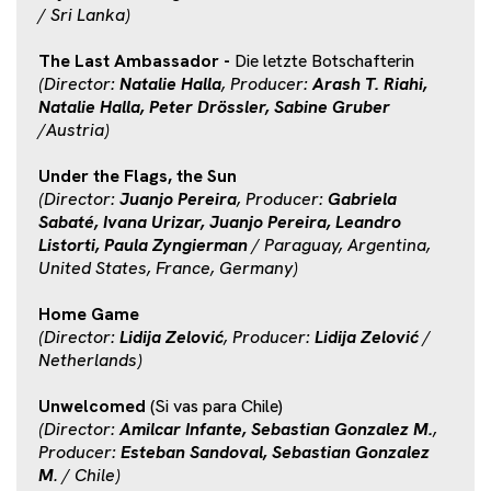
/ Sri Lanka)
The Last Ambassador -
Die letzte Botschafterin
(Director:
Natalie Halla
, Producer:
Arash T. Riahi,
Natalie Halla, Peter Drössler, Sabine Gruber
/Austria)
Under the Flags, the Sun
(Director:
Juanjo Pereira
, Producer:
Gabriela
Sabaté, Ivana Urizar, Juanjo Pereira, Leandro
Listorti, Paula Zyngierman
/ Paraguay, Argentina,
United States, France, Germany)
Home Game
(Director:
Lidija Zelović
, Producer:
Lidija Zelović
/
Netherlands)
Unwelcomed
(Si vas para Chile)
(Director:
Amilcar Infante, Sebastian Gonzalez M.
,
Producer:
Esteban Sandoval, Sebastian Gonzalez
M
. / Chile)