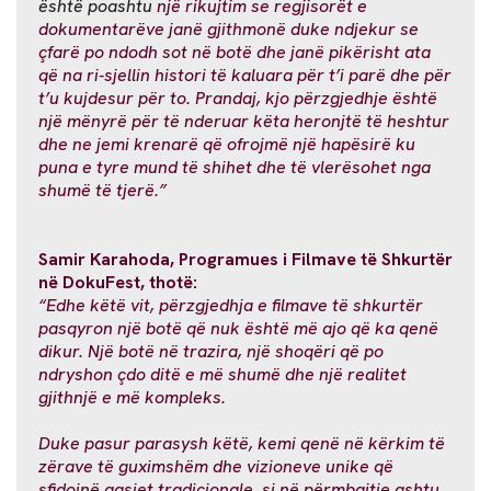
është poashtu
një rikujtim se regjisorët e
dokumentarëve janë gjithmonë duke ndjekur se
çfarë po ndodh sot në botë dhe janë pikërisht ata
që na ri-sjellin histori të kaluara për t’i parë dhe për
t’u kujdesur për to. Prandaj, kjo përzgjedhje është
një mënyrë për të nderuar këta heronjtë të heshtur
dhe ne jemi krenarë që ofrojmë një hapësirë ku
puna e tyre mund të shihet dhe të vlerësohet nga
shumë të tjerë.”
Samir Karahoda, Programues i Filmave të Shkurtër
në DokuFest, thotë:
“Edhe këtë vit, përzgjedhja e filmave të shkurtër
pasqyron një botë që nuk është më ajo që ka qenë
dikur. Një botë në trazira, një shoqëri që po
ndryshon çdo ditë e më shumë dhe një realitet
gjithnjë e më kompleks.
Duke pasur parasysh këtë, kemi qenë në kërkim të
zërave të guximshëm dhe vizioneve unike që
sfidojnë qasjet tradicionale, si në përmbajtje ashtu