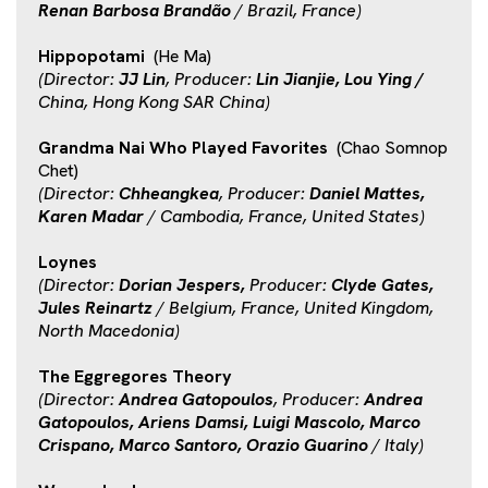
Renan Barbosa Brandão
/ Brazil, France)
Hippopotami
(He Ma)
(Director:
JJ Lin
, Producer:
Lin Jianjie, Lou Ying /
China, Hong Kong SAR China)
Grandma Nai Who Played Favorites
(Chao Somnop
Chet)
(Director:
Chheangkea
, Producer:
Daniel Mattes,
Karen Madar
/ Cambodia, France, United States)
Loynes
(Director:
Dorian Jespers,
Producer:
Clyde Gates,
Jules Reinartz
/ Belgium, France, United Kingdom,
North Macedonia)
The Eggregores Theory
(Director:
Andrea Gatopoulos
, Producer:
Andrea
Gatopoulos, Ariens Damsi, Luigi Mascolo, Marco
Crispano, Marco Santoro, Orazio Guarino
/ Italy)