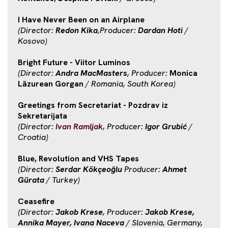
I Have Never Been on an Airplane
(Director:
Redon Kika
,Producer:
Dardan Hoti
/
Kosovo)
Bright Future - Viitor Luminos
(Director:
Andra MacMasters
, Producer:
Monica
Lăzurean Gorgan
/ Romania, South Korea)
Greetings from Secretariat - Pozdrav iz
Sekretarijata
(Director:
Ivan Ramljak
, Producer:
Igor Grubić
/
Croatia)
Blue, Revolution and VHS Tapes
(Director:
Serdar Kökçeoğlu
Producer:
Ahmet
Gürata
/ Turkey)
Ceasefire
(Director:
Jakob Krese
, Producer:
Jakob Krese,
Annika Mayer, Ivana Naceva
/ Slovenia, Germany,