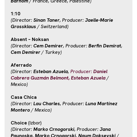
Barhom
/ France, Greece, Palestine)
1:10
(Director:
Sinan Taner
, Producer:
Jaelle-Marie
Grossklaus
/ Switzerland)
Absent – Noksan
(Director:
Cem Demirer
, Producer:
Berfin Demirat
,
Cem Demirer
/ Turkey)
Aferrado
(Director:
Esteban Azuela
,
Producer:
Daniel
Cabrera Guzmán Belmont, Esteban Azuela
/
Mexico)
Casa Chica
(Director:
Lau Charles
, Producer:
Luna Martínez
Montero
/ Mexico)
Choice
(Izbor)
(Director:
Marko Crnogorski
, Producer:
Jana
Paunoska
,
Marko Crnogorski
,
Naum Doksevski
/