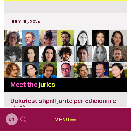
JULY 30, 2026
Dokufest shpall juritë për edicionin e
25-të
MENU
EN
JULY 28, 2026