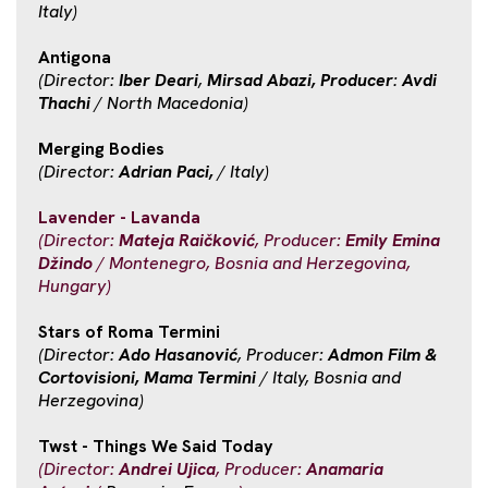
Italy)
Antigona
(Director:
Iber Deari
,
Mirsad Abazi, Producer
:
Avdi
Thachi
/ North Macedonia)
Merging Bodies
(Director:
Adrian Paci,
/ Italy)
Lavender - Lavanda
(Director:
Mateja Raičković
, Producer:
Emily Emina
Džindo
/ Montenegro, Bosnia and Herzegovina,
Hungary)
Stars of Roma Termini
(Director:
Ado Hasanović
, Producer:
Admon Film &
Cortovisioni, Mama Termini
/ Italy, Bosnia and
Herzegovina)
Twst - Things We Said Today
(Director:
Andrei Ujica
, Producer:
Anamaria