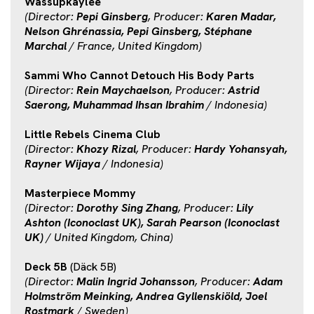
Wassupkaylee
(Director:
Pepi Ginsberg
, Producer:
Karen Madar,
Nelson Ghrénassia, Pepi Ginsberg, Stéphane
Marchal
/ France, United Kingdom)
Sammi Who Cannot Detouch His Body Parts
(Director:
Rein Maychaelson
, Producer:
Astrid
Saerong, Muhammad Ihsan Ibrahim
/ Indonesia)
Little Rebels Cinema Club
(Director:
Khozy Rizal
, Producer:
Hardy Yohansyah,
Rayner Wijaya
/ Indonesia)
Masterpiece Mommy
(Director:
Dorothy Sing Zhang
, Producer:
Lily
Ashton (Iconoclast UK), Sarah Pearson (Iconoclast
UK)
/ United Kingdom, China)
Deck 5B
(Däck 5B)
(Director:
Malin Ingrid Johansson
, Producer:
Adam
Holmström Meinking, Andrea Gyllenskiöld, Joel
Rostmark
/ Sweden)