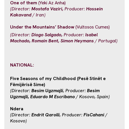
One of them
(Yeki Az Anha)
(Director:
Mostafa Vaziri,
Producer:
Hossein
Kakavand
/ Iran)
Under the Mountains’ Shadow
(Vultosos Cumes)
(Director:
Diogo Salgado,
Producer:
Isabel
Machado, Romain Bent, Simon Heymans
/ Portugal)
NATIONAL:
Five Seasons of my Childhood (Pesë Stinët e
Fëmijërisë Sime)
(Director:
Besim Ugzmajli
, Producer:
Besim
Ugzmajli, Eduardo M Escribano
/ Kosovo, Spain)
Ndera
(Director:
Endrit Qarolli
, Producer:
FisCahani
/
Kosovo)