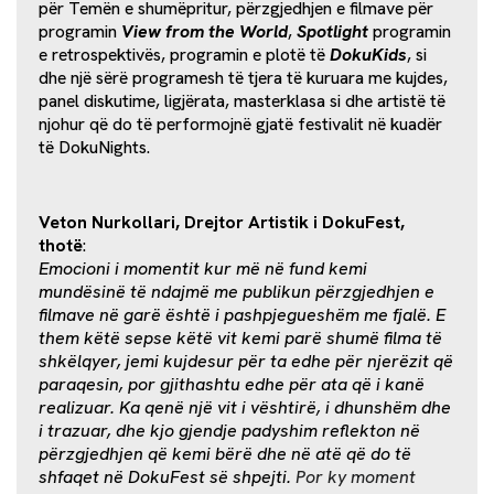
për Temën e shumëpritur, përzgjedhjen e filmave për
programin
View from the World
,
Spotlight
programin
e retrospektivës, programin e plotë të
DokuKids
, si
dhe një sërë programesh të tjera të kuruara me kujdes,
panel diskutime, ligjërata, masterklasa si dhe artistë të
njohur që do të performojnë gjatë festivalit në kuadër
të DokuNights.
Veton Nurkollari, Drejtor Artistik i DokuFest,
thotë
:
Emocioni i momentit kur më në fund kemi
mundësinë të ndajmë me publikun përzgjedhjen e
filmave në garë është i pashpjegueshëm me fjalë. E
them këtë sepse këtë vit kemi parë shumë filma të
shkëlqyer, jemi kujdesur për ta edhe për njerëzit që
paraqesin, por gjithashtu edhe për ata që i kanë
realizuar. Ka qenë një vit i vështirë, i dhunshëm dhe
i trazuar, dhe kjo gjendje padyshim reflekton në
përzgjedhjen që kemi bërë dhe në atë që do të
shfaqet në DokuFest së shpejti.
Por ky moment