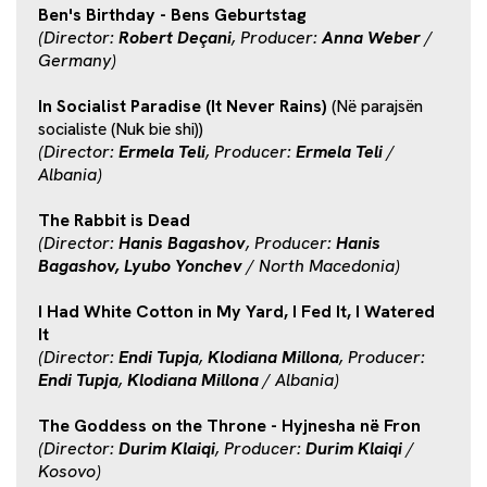
Ben's Birthday - Bens Geburtstag
(Director:
Robert Deçani
, Producer:
Anna Weber
/
Germany)
In Socialist Paradise (It Never Rains)
(Në parajsën
socialiste (Nuk bie shi))
(Director:
Ermela Teli
, Producer:
Ermela Teli
/
Albania)
The Rabbit is Dead
(Director:
Hanis Bagashov
, Producer:
Hanis
Bagashov, Lyubo Yonchev
/ North Macedonia)
I Had White Cotton in My Yard, I Fed It, I Watered
It
(Director:
Endi Tupja
,
Klodiana Millona
, Producer:
Endi Tupja
,
Klodiana Millona
/ Albania)
The Goddess on the Throne - Hyjnesha në Fron
(Director:
Durim Klaiqi
, Producer:
Durim Klaiqi
/
Kosovo)