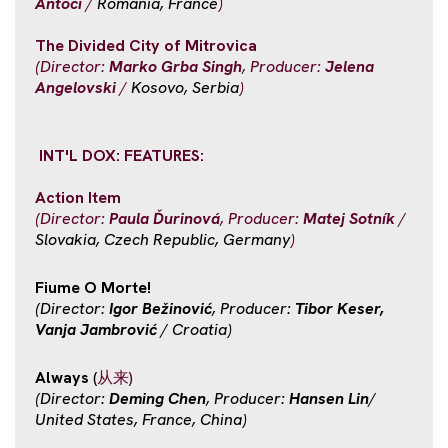
Antoci
/
Romania, France
)
The Divided City of Mitrovica
(Director:
Marko Grba Singh
, Producer:
Jelena
Angelovski
/
Kosovo, Serbia
)
INT'L DOX: FEATURES:
Action Item
(Director:
Paula Ďurinová
, Producer:
Matej Sotník
/
Slovakia, Czech Republic, Germany
)
Fiume O Morte!
(Director:
Igor Bežinović
, Producer:
Tibor Keser,
Vanja Jambrović
/ Croatia)
Always
(
从来)
(Director:
Deming Chen
, Producer:
Hansen Lin
/
United States, France, China)