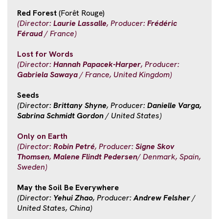
Red Forest
(Forêt Rouge)
(Director:
Laurie Lassalle
, Producer:
Frédéric
Féraud
/ France)
Lost for Words
(Director:
Hannah Papacek-Harper
, Producer:
Gabriela Sawaya
/ France, United Kingdom)
Seeds
(Director:
Brittany Shyne
, Producer:
Danielle Varga,
Sabrina Schmidt Gordon
/ United States)
Only on Earth
(Director:
Robin Petré
, Producer:
Signe Skov
Thomsen
,
Malene Flindt Pedersen
/ Denmark, Spain,
Sweden)
May the Soil Be Everywhere
(Director:
Yehui Zhao
, Producer:
Andrew Felsher
/
United States, China)