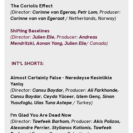
The Coriolis Effect
(Director:
Corinne van Egeraa, Petr Lom
, Producer:
Corinne van van Egeraat
/ Netherlands, Norway)
Shifting Baselines
(Director:
Julien Elie
, Producer:
Andreas
Mendritzki, Aonan Yang, Julien Elie
/ Canada)
INT'L SHORTS:
Almost Certainly False - Neredeyse Kesinlikle
Yanlış
(Director:
Cansu Baydar
, Producer:
Ali Farkhonde
,
Cansu Baydar
,
Ceyda Yüceer
,
Izlem Genç
,
Sinan
Yusufoglu
,
Ulas Tuna Astepe
/ Turkey)
I'm Glad You Are Dead Now
(Director:
Tawfeek Barhom
, Producer:
Akis Polizos
,
Alexandre Perrier
,
Stylianos Kotionis
,
Tawfeek