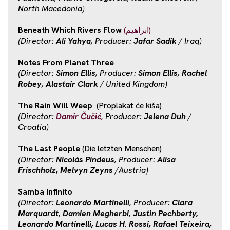
North Macedonia)
Beneath Which Rivers Flow
(ابراهيم)
(Director:
Ali Yahya
, Producer:
Jafar Sadik
/ Iraq)
Notes From Planet Three
(Director:
Simon Ellis
, Producer:
Simon Ellis
,
Rachel
Robey
,
Alastair Clark
/ United Kingdom)
The Rain Will Weep
(Proplakat će kiša)
(Director:
Damir Čučić
,
Producer:
Jelena Duh
/
Croatia)
The Last People
(Die letzten Menschen)
(Director:
Nicolás Pindeus
, Producer:
Alisa
Frischholz, Melvyn Zeyns
/Austria)
Samba Infinito
(Director:
Leonardo Martinelli
, Producer:
Clara
Marquardt, Damien Megherbi, Justin Pechberty,
Leonardo Martinelli, Lucas H. Rossi, Rafael Teixeira,