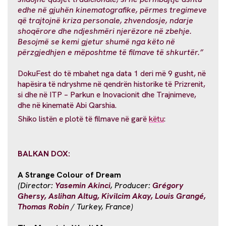
edhe në gjuhën kinematografike, përmes tregimeve
që trajtojnë kriza personale, zhvendosje, ndarje
shoqërore dhe ndjeshmëri njerëzore në zbehje.
Besojmë se kemi gjetur shumë nga këto në
përzgjedhjen e mëposhtme të filmave të shkurtër.”
DokuFest do të mbahet nga data 1 deri më 9 gusht, në
hapësira të ndryshme në qendrën historike të Prizrenit,
si dhe në ITP – Parkun e Inovacionit dhe Trajnimeve,
dhe në kinematë Abi Qarshia.
Shiko listën e plotë të filmave në garë
këtu
:
BALKAN DOX:
A Strange Colour of Dream
(Director:
Yasemin Akinci
, Producer:
Grégory
Ghersy, Aslihan Altug, Kivilcim Akay, Louis Grangé,
Thomas Robin
/ Turkey, France)