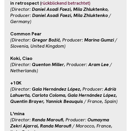
in retrospect
(
rückblickend betrachtet)
(Director:
Daniel Asadi Faezi, Mila Zhluktenko
,
Producer:
Daniel Asadi Faezi, Mila Zhluktenko
/
Germany)
Common Pear
(Director:
Gregor Božič
, Producer:
Marina Gumzi
/
Slovenia, United Kingdom)
Koki, Ciao
(Director:
Quenton Miller
, Producer:
Aram Lee
/
Netherlands)
+10K
(Director:
Gala Hernández López,
Producer:
Adrià
Lahuerta, Carlota Coloma, Gala Hernández López,
Quentin Brayer, Yannick Beauquis
/ France, Spain)
L'mina
(Director:
Randa Maroufi
, Producer:
Oumayma
Zekri Ajarrai, Randa Maroufi
/ Morocco, France,