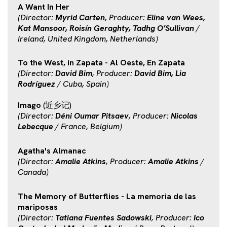
A Want In Her
(Director:
Myrid Carten,
Producer:
Eline van Wees,
Kat Mansoor, Roisín Geraghty, Tadhg O’Sullivan
/
Ireland, United Kingdom, Netherlands)
To the West, in Zapata - Al Oeste, En Zapata
(Director:
David Bim
, Producer:
David Bim, Lia
Rodríguez
/ Cuba, Spain)
Imago
(近乡记)
(Director:
Déni Oumar Pitsaev
, Producer:
Nicolas
Lebecque
/ France, Belgium)
Agatha's Almanac
(Director:
Amalie Atkins
, Producer:
Amalie Atkins
/
Canada)
The Memory of Butterflies - La memoria de las
mariposas
(Director:
Tatiana Fuentes Sadowski
, Producer:
Ico