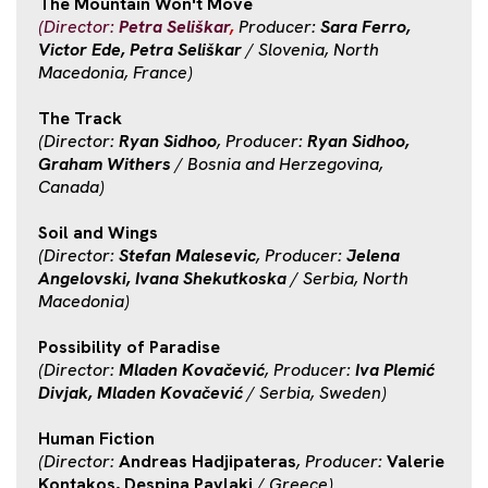
The Mountain Won't Move
(Director:
Petra Seliškar
,
Producer:
Sara Ferro,
Victor Ede, Petra Seliškar
/ Slovenia, North
Macedonia, France)
The Track
(Director:
Ryan Sidhoo
, Producer:
Ryan Sidhoo,
Graham Withers
/ Bosnia and Herzegovina,
Canada)
Soil and Wings
(Director:
Stefan Malesevic
, Producer:
Jelena
Angelovski, Ivana Shekutkoska
/ Serbia, North
Macedonia)
Possibility of Paradise
(Director:
Mladen Kovačević
, Producer:
Iva Plemić
Divjak, Mladen Kovačević
/ Serbia, Sweden)
Human Fiction
(Director:
Andreas Hadjipateras
, Producer:
Valerie
Kontakos, Despina Pavlaki
/ Greece)