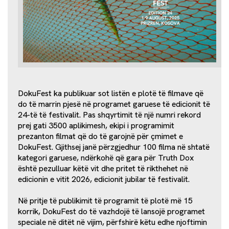
DokuFest ka publikuar sot listën e plotë të filmave që
do të marrin pjesë në programet garuese të edicionit të
24-të të festivalit. Pas shqyrtimit të një numri rekord
prej gati 3500 aplikimesh, ekipi i programimit
prezanton filmat që do të garojnë për çmimet e
DokuFest. Gjithsej janë përzgjedhur 100 filma në shtatë
kategori garuese, ndërkohë që gara për Truth Dox
është pezulluar këtë vit dhe pritet të rikthehet në
edicionin e vitit 2026, edicionit jubilar të festivalit.
Në pritje të publikimit të programit të plotë më 15
korrik, DokuFest do të vazhdojë të lansojë programet
speciale në ditët në vijim, përfshirë këtu edhe njoftimin