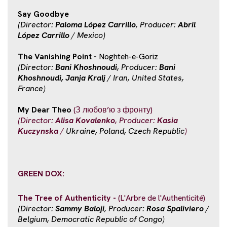
Say Goodbye
(Director:
Paloma López Carrillo
, Producer:
Abril
López Carrillo
/ Mexico)
The Vanishing Point -
Noghteh-e-Goriz
(Director:
Bani Khoshnoudi
, Producer:
Bani
Khoshnoudi, Janja Kralj
/ Iran, United States,
France)
My Dear Theo
(З любов’ю з фронту)
(Director:
Alisa Kovalenko
, Producer:
Kasia
Kuczynska
/
Ukraine, Poland, Czech Republic
)
GREEN DOX:
The Tree of Authenticity -
(L'Arbre de l'Authenticité)
(Director:
Sammy Baloji
, Producer:
Rosa Spaliviero
/
Belgium, Democratic Republic of Congo)