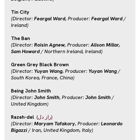
Tin City
(Director:
Feargal Ward
, Producer:
Feargal Ward
/
Ireland)
The Ban
(Director:
Roisin Agnew
, Producer:
Alison Millar,
Sam Howard
/ Northern Ireland, Ireland)
Green Grey Black Brown
(Director:
Yuyan Wang
, Producer:
Yuyan Wang
/
South Korea, France, China)
Being John Smith
(Director:
John Smith
, Producer:
John Smith
/
United Kingdom)
Razeh-del
(
راز دل)
(Director:
Maryam Tafakory
, Producer:
Leonardo
Bigazzi
/ Iran, United Kingdom, Italy)