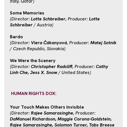
Italy, Qatar)
Some Memories
(Director:
Lotte Schbreiber
, Producer:
Lotte
Schbreiber
/ Austria)
Bardo
(Director:
Viera Čákanyová
, Producer:
Matej Sotník
/ Czech Republic, Slovakia)
We Were the Scenery
(Director:
Christopher Radcliff
, Producer:
Cathy
Linh Che, Jess X. Snow
/ United States)
HUMAN RIGHTS DOX:
Your Touch Makes Others Invisible
(Director:
Rajee Samarasinghe
, Producer:
DaManuel Richardson, Maggie Corona-Goldstein,
Rajee Samarasinghe, Solomon Turner, Tabs Breese