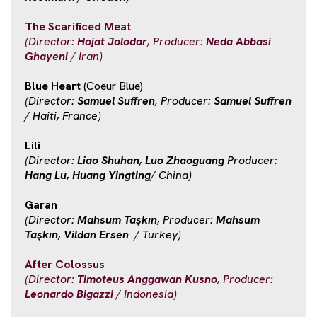
The Scarificed Meat
(Director:
Hojat Jolodar
, Producer:
Neda Abbasi
Ghayeni
/ Iran)
Blue Heart
(Coeur Blue)
(Director:
Samuel Suffren
, Producer:
Samuel Suffren
/ Haiti, France)
Lili
(Director:
Liao Shuhan
,
Luo Zhaoguang
Producer:
Hang Lu, Huang Yingting
/ China)
Garan
(Director:
Mahsum Taşkın
, Producer:
Mahsum
Taşkın
,
Vildan Ersen
/ Turkey)
After Colossus
(Director:
Timoteus Anggawan Kusno
, Producer:
Leonardo Bigazzi
/ Indonesia)