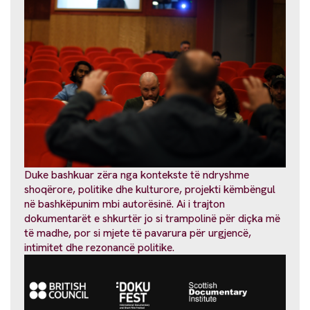
Duke bashkuar zëra nga kontekste të ndryshme
shoqërore, politike dhe kulturore, projekti këmbëngul
në bashkëpunim mbi autorësinë. Ai i trajton
dokumentarët e shkurtër jo si trampolinë për diçka më
të madhe, por si mjete të pavarura për urgjencë,
intimitet dhe rezonancë politike.