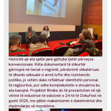
Historitë që ata sjellin janë gjithçka tjetër përveçse
konvencionale. Këta dokumentarë të shkurtër
gërmojnë në temat e migrimit, përdorimit shkatërrues
të dhunës seksuale si armë lufte dhe rezistencës
politike, jo vetëm duke reflektuar identitetin personal
të regjisorëve, por edhe kompleksitetin e shoqërive ku
ata banojnë. Projektet filmike do të prezantohen në një
vitrinë të industrisë në edicionin e 24-të të DokuFest në
gusht 2025, me qëllim maksimizimin e dukshmërisë dhe
shpërndarjes së mundshme.