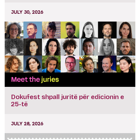
JULY 30, 2026
Dokufest shpall juritë për edicionin e
25-të
JULY 28, 2026