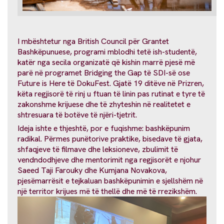
I mbështetur nga British Council për Grantet
Bashkëpunuese, programi mblodhi tetë ish-studentë,
katër nga secila organizatë që kishin marrë pjesë më
parë në programet Bridging the Gap të SDI-së ose
Future is Here të DokuFest. Gjatë 19 ditëve në Prizren,
këta regjisorë të rinj u ftuan të linin pas rutinat e tyre të
zakonshme krijuese dhe të zhyteshin në realitetet e
shtresuara të botëve të njëri-tjetrit.
Ideja ishte e thjeshtë, por e fuqishme: bashkëpunim
radikal. Përmes punëtorive praktike, bisedave të gjata,
shfaqjeve të filmave dhe leksioneve, zbulimit të
vendndodhjeve dhe mentorimit nga regjisorët e njohur
Saeed Taji Farouky dhe Kumjana Novakova,
pjesëmarrësit e tejkaluan bashkëpunimin e sjellshëm në
një territor krijues më të thellë dhe më të rrezikshëm.