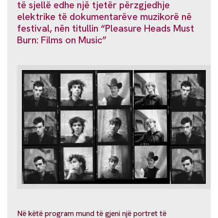
të sjellë edhe një tjetër përzgjedhje
elektrike të dokumentarëve muzikorë në
festival, nën titullin “Pleasure Heads Must
Burn: Films on Music”
Në këtë program mund të gjeni një portret të