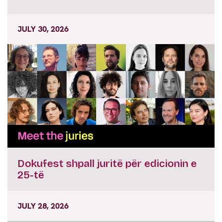
JULY 30, 2026
Dokufest shpall juritë për edicionin e
25-të
JULY 28, 2026