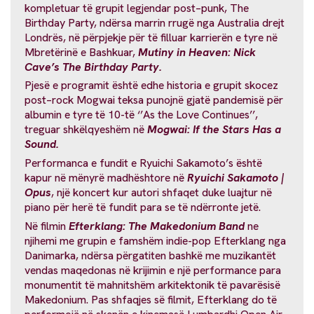
kompletuar të grupit legjendar post–punk, The
Birthday Party, ndërsa marrin rrugë nga Australia drejt
Londrës, në përpjekje për të filluar karrierën e tyre në
Mbretërinë e Bashkuar,
Mutiny in Heaven: Nick
Cave’s The Birthday Party.
Pjesë e programit është edhe historia e grupit skocez
post–rock Mogwai teksa punojnë gjatë pandemisë për
albumin e tyre të 10-të ‘’As the Love Continues’’,
treguar shkëlqyeshëm në
Mogwai: If the Stars Has a
Sound.
Performanca e fundit e Ryuichi Sakamoto’s është
kapur në mënyrë madhështore në
Ryuichi Sakamoto |
Opus
, një koncert kur autori shfaqet duke luajtur në
piano për herë të fundit para se të ndërronte jetë.
Në filmin
Efterklang: The Makedonium Band
ne
njihemi me grupin e famshëm indie-pop Efterklang nga
Danimarka, ndërsa përgatiten bashkë me muzikantët
vendas maqedonas në krijimin e një performance para
monumentit të mahnitshëm arkitektonik të pavarësisë
Makedonium. Pas shfaqjes së filmit, Efterklang do të