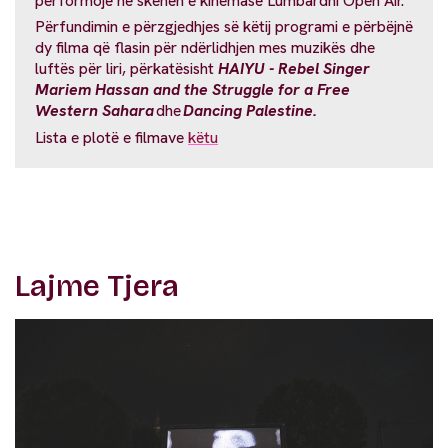
performojë në skenën e kinemasë Lumbardhi Open Air.
Përfundimin e përzgjedhjes së këtij programi e përbëjnë
dy filma që flasin për ndërlidhjen mes muzikës dhe
luftës për liri, përkatësisht
HAIYU - Rebel Singer
Mariem Hassan and the Struggle for a Free
Western Sahara
dhe
Dancing Palestine.
Lista e plotë e filmave
këtu
Lajme Tjera