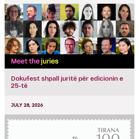
Dokufest shpall juritë për edicionin e
25-të
JULY 28, 2026