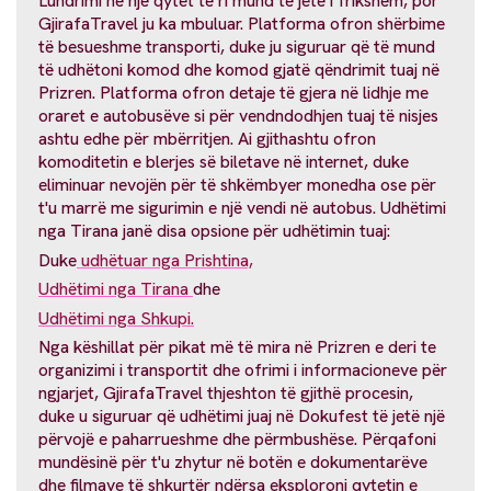
Lundrimi në një qytet të ri mund të jetë i frikshëm, por
GjirafaTravel ju ka mbuluar. Platforma ofron shërbime
të besueshme transporti, duke ju siguruar që të mund
të udhëtoni komod dhe komod gjatë qëndrimit tuaj në
Prizren. Platforma ofron detaje të gjera në lidhje me
oraret e autobusëve si për vendndodhjen tuaj të nisjes
ashtu edhe për mbërritjen. Ai gjithashtu ofron
komoditetin e blerjes së biletave në internet, duke
eliminuar nevojën për të shkëmbyer monedha ose për
t'u marrë me sigurimin e një vendi në autobus. Udhëtimi
nga Tirana janë disa opsione për udhëtimin tuaj:
Duke
udhëtuar nga Prishtina,
Udhëtimi nga Tirana
dhe
Udhëtimi nga Shkupi.
Nga këshillat për pikat më të mira në Prizren e deri te
organizimi i transportit dhe ofrimi i informacioneve për
ngjarjet, GjirafaTravel thjeshton të gjithë procesin,
duke u siguruar që udhëtimi juaj në Dokufest të jetë një
përvojë e paharrueshme dhe përmbushëse. Përqafoni
mundësinë për t'u zhytur në botën e dokumentarëve
dhe filmave të shkurtër ndërsa eksploroni qytetin e