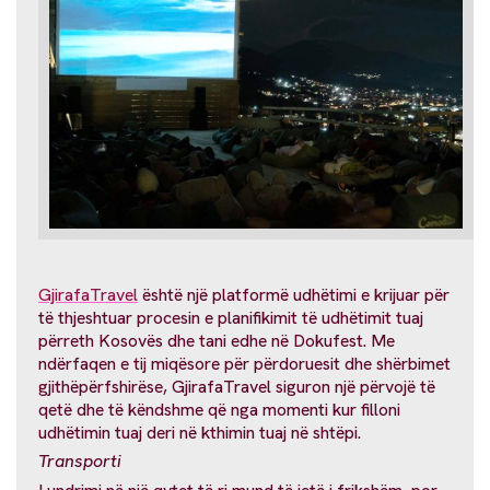
GjirafaTravel
është një platformë udhëtimi e krijuar për
të thjeshtuar procesin e planifikimit të udhëtimit tuaj
përreth Kosovës dhe tani edhe në Dokufest. Me
ndërfaqen e tij miqësore për përdoruesit dhe shërbimet
gjithëpërfshirëse, GjirafaTravel siguron një përvojë të
qetë dhe të këndshme që nga momenti kur filloni
udhëtimin tuaj deri në kthimin tuaj në shtëpi.
Transporti