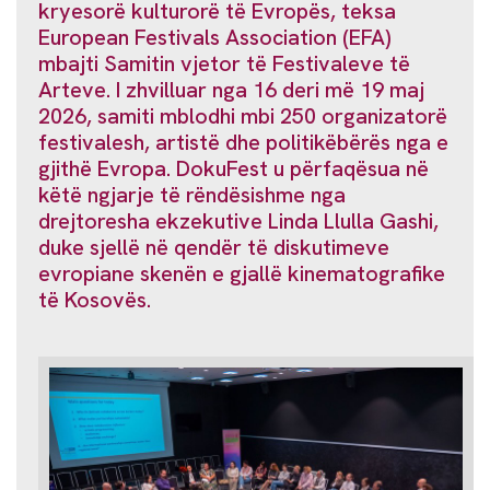
kryesorë kulturorë të Evropës, teksa
European Festivals Association (EFA)
mbajti Samitin vjetor të Festivaleve të
Arteve. I zhvilluar nga 16 deri më 19 maj
2026, samiti mblodhi mbi 250 organizatorë
festivalesh, artistë dhe politikëbërës nga e
gjithë Evropa. DokuFest u përfaqësua në
këtë ngjarje të rëndësishme nga
drejtoresha ekzekutive Linda Llulla Gashi,
duke sjellë në qendër të diskutimeve
evropiane skenën e gjallë kinematografike
të Kosovës.