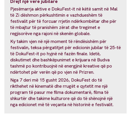
Drejt një vere jubilare
Pjesëmarrja aktive e DokuFest-it në këtë samit në Mal
të Zi dëshmon përkushtimin e vazhdueshëm të
festivalit për të forcuar rrjetin ndërkombëtar dhe për
të mbajtur të pranishëm zërat dhe tregimet e
regjisorëve nga rajoni në skenën globale.
Ky takim vjen në një moment të rëndësishëm për
festivalin, teksa përgatitjet për edicionin jubilar të 25-të
të DokuFest-it po hyjnë në fazën finale. Idetë,
diskutimet dhe bashkëpunimet e krijuara në Budva
tashmë po kontribuojnë në energjinë kreative që po
ndërtohet për verën që po vjen në Prizren.
Nga 7 deri më 15 gusht 2026, DokuFest do të
rikthehet në kinematë dhe rrugët e qytetit me një
program të pasur me filma dokumentarë, filma të
shkurtër dhe takime kulturore që do të shënojnë një
nga edicionet më të veçanta në historinë e festivalit.