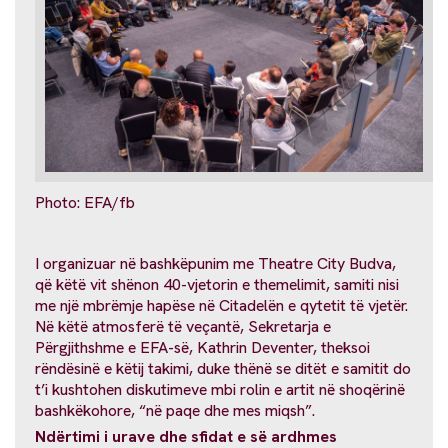
Photo: EFA/fb
I organizuar në bashkëpunim me Theatre City Budva,
që këtë vit shënon 40-vjetorin e themelimit, samiti nisi
me një mbrëmje hapëse në Citadelën e qytetit të vjetër.
Në këtë atmosferë të veçantë, Sekretarja e
Përgjithshme e EFA-së, Kathrin Deventer, theksoi
rëndësinë e këtij takimi, duke thënë se ditët e samitit do
t’i kushtohen diskutimeve mbi rolin e artit në shoqërinë
bashkëkohore, “në paqe dhe mes miqsh”.
Ndërtimi i urave dhe sfidat e së ardhmes