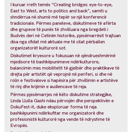
I kuruar rreth temës “Creating bridges: eye-to-eye,
East to West, arts to politics and back”, samiti u
shndërrua në shumë më tepër se një konferencë
tradicionale. Përmes paneleve, diskutimeve të afërta
dhe grupeve të punës të zhvilluara nga bregdeti i
Budvës deri në Cetinën historike, pjesëmarrësit trajtuan
disa nga sfidat më aktuale me të cilat përballen
organizatorët kulturorë sot.
Diskutimet kryesore u fokusuan në qëndrueshmërinë
mjedisore të bashkëpunimeve ndërkulturore,
balancimin mes mobilitetit të gjelbër dhe praktikave të
drejta për artistët që veprojnë në periferi, si dhe në
rolin e festivaleve si hapësira për zhvillimin e artistëve
të rinj dhe krijimin e audiencave të reja.
Përmes pjesëmarrjes në këto diskutime strategjike,
Linda Llulla Gashi ndau përvojën dhe perspektivën e
DokuFest-it, duke eksploruar forma të reja
bashkëpunimi ndërkufitar me organizatorë dhe
profesionistë kulturorë nga vende të ndryshme të
Evropës.