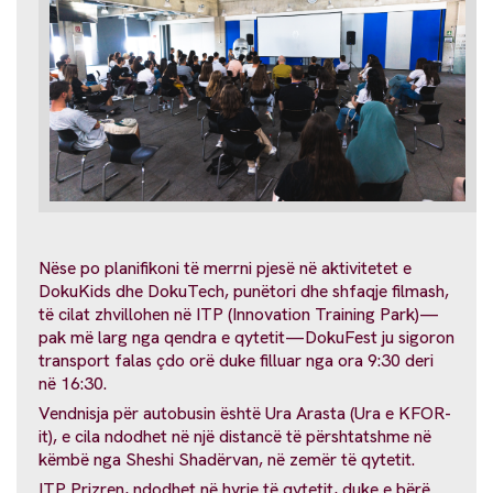
Nëse po planifikoni të merrni pjesë në aktivitetet e
DokuKids dhe DokuTech, punëtori dhe shfaqje filmash,
të cilat zhvillohen në ITP (Innovation Training Park)—
pak më larg nga qendra e qytetit—DokuFest ju sigoron
transport falas çdo orë duke filluar nga ora 9:30 deri
në 16:30.
Vendnisja për autobusin është Ura Arasta (Ura e KFOR-
it), e cila ndodhet në një distancë të përshtatshme në
këmbë nga Sheshi Shadërvan, në zemër të qytetit.
ITP Prizren, ndodhet në hyrje të qytetit, duke e bërë