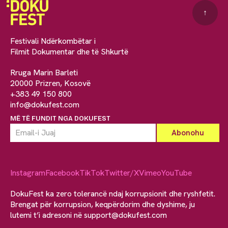
↑
Festivali Ndërkombëtar i
Filmit Dokumentar dhe të Shkurtë
Rruga Marin Barleti
20000 Prizren, Kosovë
+383 49 150 800
info@dokufest.com
MË TË FUNDIT NGA DOKUFEST
Instagram
Facebook
TikTok
Twitter/X
Vimeo
YouTube
DokuFest ka zero tolerancë ndaj korrupsionit dhe ryshfetit.
Brengat për korrupsion, keqpërdorim dhe dyshime, ju
lutemi t’i adresoni në
support@dokufest.com