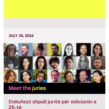
JULY 30, 2026
Dokufest shpall juritë për edicionin e
25-të