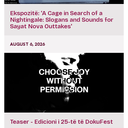
Ekspozitë: ‘A Cage in Search of a
Nightingale: Slogans and Sounds for
Sayat Nova Outtakes'
AUGUST 6, 2026
Teaser - Edicioni i 25-të të DokuFest