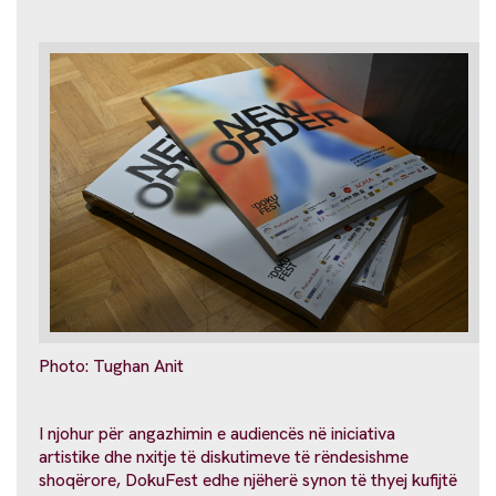
Photo: Tughan Anit
I njohur për angazhimin e audiencës në iniciativa
artistike dhe nxitje të diskutimeve të rëndesishme
shoqërore, DokuFest edhe njëherë synon të thyej kufijtë