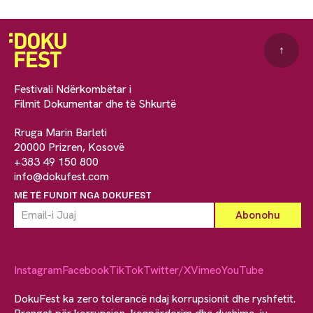
↑
Festivali Ndërkombëtar i
Filmit Dokumentar dhe të Shkurtë
Rruga Marin Barleti
20000 Prizren, Kosovë
+383 49 150 800
info@dokufest.com
MË TË FUNDIT NGA DOKUFEST
Instagram
Facebook
TikTok
Twitter/X
Vimeo
YouTube
DokuFest ka zero tolerancë ndaj korrupsionit dhe ryshfetit.