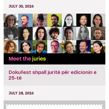
JULY 30, 2026
Dokufest shpall juritë për edicionin e
25-të
JULY 28, 2026