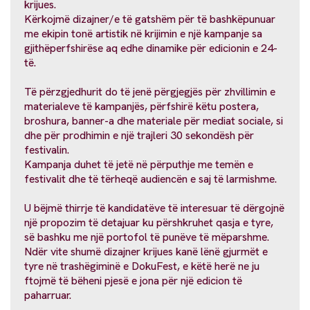
krijues.
Kërkojmë dizajner/e të gatshëm për të bashkëpunuar
me ekipin tonë artistik në krijimin e një kampanje sa
gjithëperfshirëse aq edhe dinamike për edicionin e 24-
të.
Të përzgjedhurit do të jenë përgjegjës për zhvillimin e
materialeve të kampanjës, përfshirë këtu postera,
broshura, banner-a dhe materiale për mediat sociale, si
dhe për prodhimin e një trajleri 30 sekondësh për
festivalin.
Kampanja duhet të jetë në përputhje me temën e
festivalit dhe të tërheqë audiencën e saj të larmishme.
U bëjmë thirrje të kandidatëve të interesuar të dërgojnë
një propozim të detajuar ku përshkruhet qasja e tyre,
së bashku me një portofol të punëve të mëparshme.
Ndër vite shumë dizajner krijues kanë lënë gjurmët e
tyre në trashëgiminë e DokuFest, e këtë herë ne ju
ftojmë të bëheni pjesë e jona për një edicion të
paharruar.