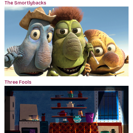
The Smortlybacks
Three Fools