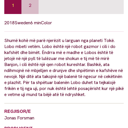
1
2
2018
Sweden
6 min
Color
Shumë kohë më parë njerëzit u larguan nga planeti Tokë.
Lobo mbeti vetëm. Lobo është një robot gazmor i cili i do
kafshët dhe bimët. Ëndrra më e madhe e Lobos është të
jetojë në një pyll të lulëzuar me shokun e tij më të mirë
Banjon, i cili është një qen robot kureshtar. Bashkë, ata
ndihmojnë në mbjelljen e drunjve dhe shpëtimin e kafshëve në
nevojë. Një ditë ata takojnë një balenë të ngecur në cekëtinën
e plazhit. Për ta shpëtuar balenën Lobo duhet ta tejkalojë
frikën e tij nga uji, por nuk është lehtë posaçërisht kur një pikë
e vetme uji mund ta bëjë atë të ndryshket.
REGJISOR/E
Jonas Forsman