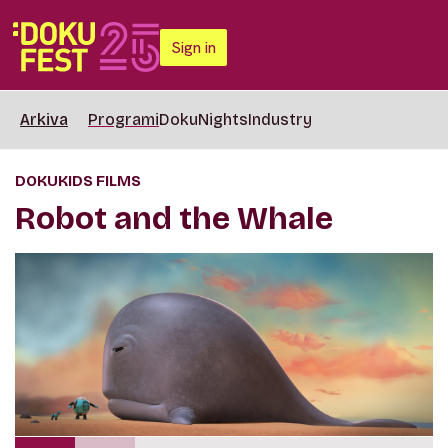
Sign in
Arkiva
Programi
DokuNights
Industry
DOKUKIDS FILMS
Robot and the Whale