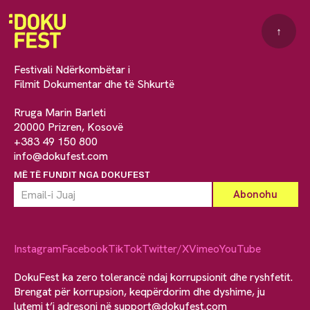
↑
Festivali Ndërkombëtar i
Filmit Dokumentar dhe të Shkurtë
Rruga Marin Barleti
20000 Prizren, Kosovë
+383 49 150 800
info@dokufest.com
MË TË FUNDIT NGA DOKUFEST
Instagram
Facebook
TikTok
Twitter/X
Vimeo
YouTube
DokuFest ka zero tolerancë ndaj korrupsionit dhe ryshfetit.
Brengat për korrupsion, keqpërdorim dhe dyshime, ju
lutemi t’i adresoni në
support@dokufest.com