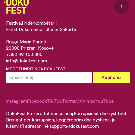
↑
Festivali Ndërkombëtar i
Filmit Dokumentar dhe të Shkurtë
Rruga Marin Barleti
20000 Prizren, Kosovë
+383 49 150 800
info@dokufest.com
MË TË FUNDIT NGA DOKUFEST
Instagram
Facebook
TikTok
Twitter/X
Vimeo
YouTube
DokuFest ka zero tolerancë ndaj korrupsionit dhe ryshfetit.
Brengat për korrupsion, keqpërdorim dhe dyshime, ju
lutemi t’i adresoni në
support@dokufest.com