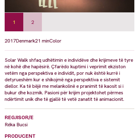
1
2
2017
Denmark
21 min
Color
Solar Walk shfaq udhëtimin e individëve dhe krijimeve të tyre
në kohë dhe hapësirë. Çfarëdo kuptimi i veprimit ekziston
vetëm nga perspektiva e individit, por nuk është kurrë i
detyrueshëm kur e shikojmë nga perspektiva e sistemit
diellor. Ka të bëjë me melankolinë e pranimit të kaosit si i
bukur dhe kozmik. Pasioni për krijim projektohet përmes
ndërtimit unik dhe të gjallë të vetë zanatit të animacionit.
REGJISOR/E
Réka Bucsi
PRODUCENT