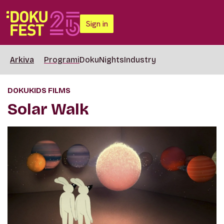
Sign in
Arkiva
Programi
DokuNights
Industry
DOKUKIDS FILMS
Solar Walk