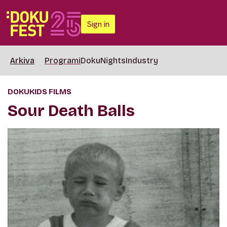
Sign in
Arkiva
Programi
DokuNights
Industry
DOKUKIDS FILMS
Sour Death Balls