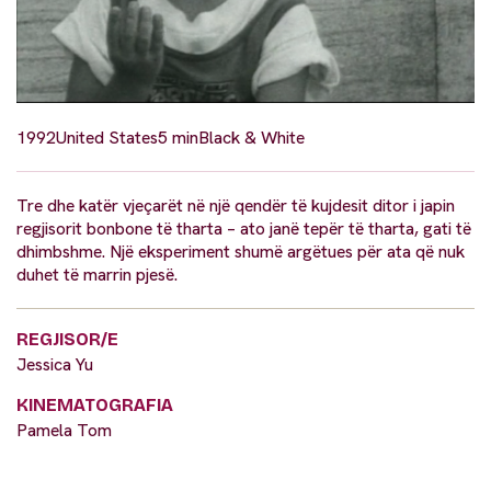
1992
United States
5 min
Black & White
Tre dhe katër vjeçarët në një qendër të kujdesit ditor i japin
regjisorit bonbone të tharta – ato janë tepër të tharta, gati të
dhimbshme. Një eksperiment shumë argëtues për ata që nuk
duhet të marrin pjesë.
REGJISOR/E
Jessica Yu
KINEMATOGRAFIA
Pamela Tom