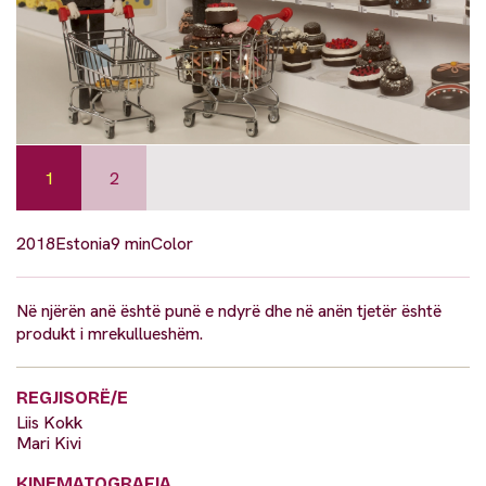
1
2
2018
Estonia
9 min
Color
Në njërën anë është punë e ndyrë dhe në anën tjetër është
produkt i mrekullueshëm.
REGJISORË/E
Liis Kokk
Mari Kivi
KINEMATOGRAFIA