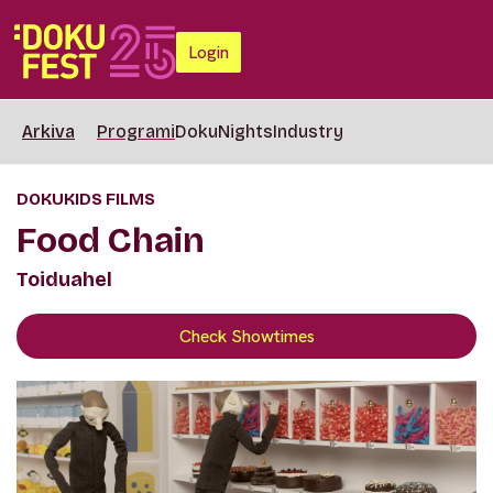
Login
Arkiva
Programi
DokuNights
Industry
DOKUKIDS FILMS
Food Chain
Toiduahel
Check Showtimes