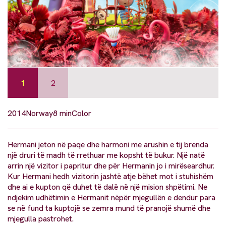
1
2
2014
Norway
8 min
Color
Hermani jeton në paqe dhe harmoni me arushin e tij brenda
një druri të madh të rrethuar me kopsht të bukur. Një natë
arrin një vizitor i papritur dhe për Hermanin jo i mirëseardhur.
Kur Hermani hedh vizitorin jashtë atje bëhet mot i stuhishëm
dhe ai e kupton që duhet të dalë në një mision shpëtimi. Ne
ndjekim udhëtimin e Hermanit nëpër mjegullën e dendur para
se në fund ta kuptojë se zemra mund të pranojë shumë dhe
mjegulla pastrohet.