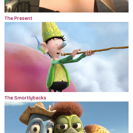
The Present
The Smortlybacks