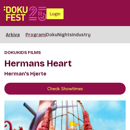
Login
Arkiva
Programi
DokuNights
Industry
DOKUKIDS FILMS
Hermans Heart
Herman's Hjerte
Check Showtimes