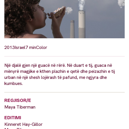
2013
Israel
7 min
Color
Një djalë gjen një guacë në rërë. Në duart e tij, guaca në
mënyrë magjike e kthen plazhin e qetë dhe peizazhin e tij
urban në një shesh lojërash të pafund, me ngjyra dhe
kumbues.
REGJISOR/E
Maya Tiberman
EDITIMI
Kinneret Hay-Gillor