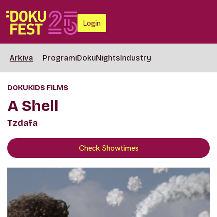
Login
Arkiva
Programi
DokuNights
Industry
DOKUKIDS FILMS
A Shell
Tzdafa
Check Showtimes