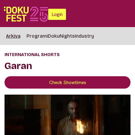
Login
Arkiva
Programi
DokuNights
Industry
INTERNATIONAL SHORTS
Garan
Check Showtimes