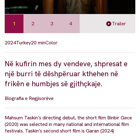
1
2
3
4
Trailer
2024
Turkey
20 min
Color
Në kufirin mes dy vendeve, shpresat e
një burri të dëshpëruar kthehen në
frikën e humbjes së gjithçkaje.
Biografia e Regjisorëve
Mahsum Taskin’s directing debut, the short film Binbir Gece
(2020) was selected in many national and international film
festivals. Taskin’s second short film is Garan (2024)