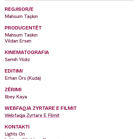
REGJISOR/E
Mahsum Taşkın
PRODUCENTËT
Mahsum Taskın
Vildan Ersen
KINEMATOGRAFIA
Semih Yıldız
EDITIMI
Erhan Örs (Kuda)
ZËRIMI
Ilbey Kaya
WEBFAQJA ZYRTARE E FILMIT
Webfaqja Zyrtare E Filmit
KONTAKTI
Lights On