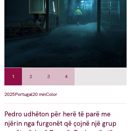
1
2
3
4
2025
Portugal
20 min
Color
Pedro udhëton për herë të parë me
njërin nga furgonët që çojnë një grup