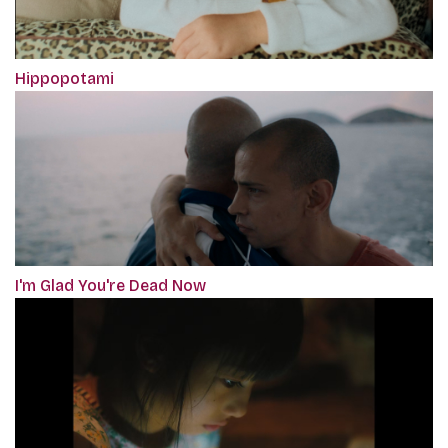
Hippopotami
I'm Glad You're Dead Now