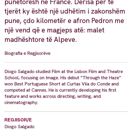
punëtorësh në Francë. Derisa për të
tjerët ky është një udhëtim i zakonshëm
pune, çdo kilometër e afron Pedron me
një vend që e magjeps atë: malet
madhështore të Alpeve.
Biografia e Regjisorëve
Diogo Salgado studied Film at the Lisbon Film and Theatre
School, focusing on Image. His debut “Through the Haze”
won Best Portuguese Short at Curtas Vila do Conde and
competed at Cannes. He is currently developing his first
feature and works across directing, writing, and
cinematography.
REGJISOR/E
Diogo Salgado