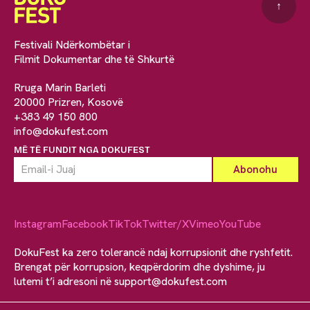
↑
Festivali Ndërkombëtar i
Filmit Dokumentar dhe të Shkurtë
Rruga Marin Barleti
20000 Prizren, Kosovë
+383 49 150 800
info@dokufest.com
MË TË FUNDIT NGA DOKUFEST
Instagram
Facebook
TikTok
Twitter/X
Vimeo
YouTube
DokuFest ka zero tolerancë ndaj korrupsionit dhe ryshfetit.
Brengat për korrupsion, keqpërdorim dhe dyshime, ju
lutemi t’i adresoni në
support@dokufest.com