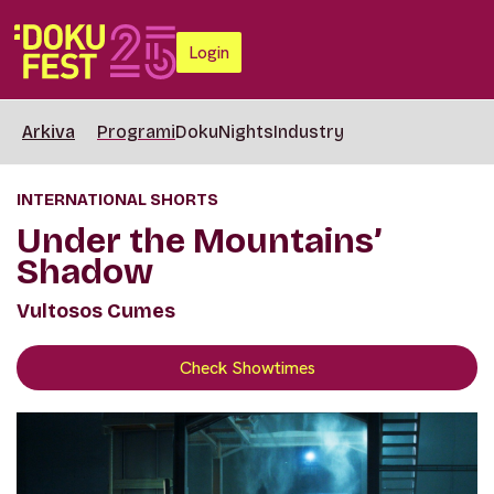
Login
Arkiva
Programi
DokuNights
Industry
INTERNATIONAL SHORTS
Under the Mountains’
Shadow
Vultosos Cumes
Check Showtimes