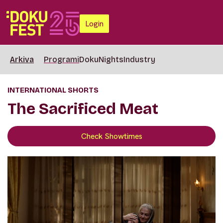
Login
Arkiva
Programi
DokuNights
Industry
INTERNATIONAL SHORTS
The Sacrificed Meat
Check Showtimes