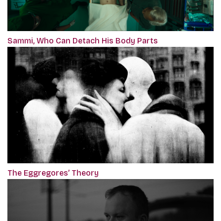
Sammi, Who Can Detach His Body Parts
The Eggregores’ Theory