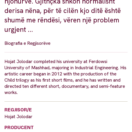
njohurve. Gjithçka shkon normalisht
derisa nëna, për të cilën kjo ditë është
shumë me rëndësi, vëren një problem
urgjent ...
Biografia e Regjisorëve
Hojat Jolodar completed his university at Ferdowsi
University of Mashhad, majoring in Industrial Engineering. His
artistic career began in 2012 with the production of the
Child trilogy as his first short films, and he has written and
directed ten different short, documentary, and semi-feature
works.
REGJISOR/E
Hojat Jolodar
PRODUCENT