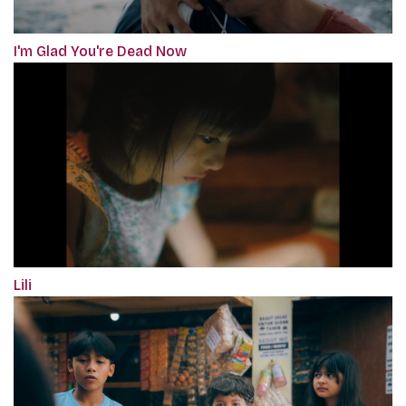
I'm Glad You're Dead Now
Lili