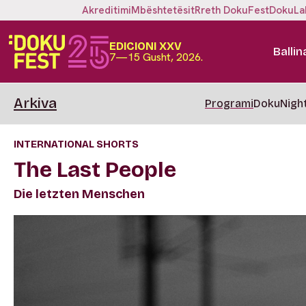
Akreditimi
Mbështetësit
Rreth DokuFest
DokuLa
EDICIONI XXV
Ballin
7—15 Gusht, 2026.
Arkiva
Programi
DokuNigh
INTERNATIONAL SHORTS
The Last People
Die letzten Menschen