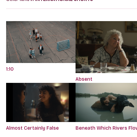
1:10
Absent
Almost Certainly False
Beneath Which Rivers Flo