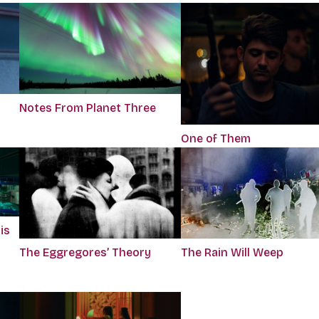
Notes From Planet Three
One of Them
is
The Eggregores’ Theory
The Rain Will Weep