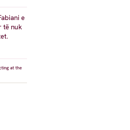
Fabiani e
r të nuk
et.
cting at the