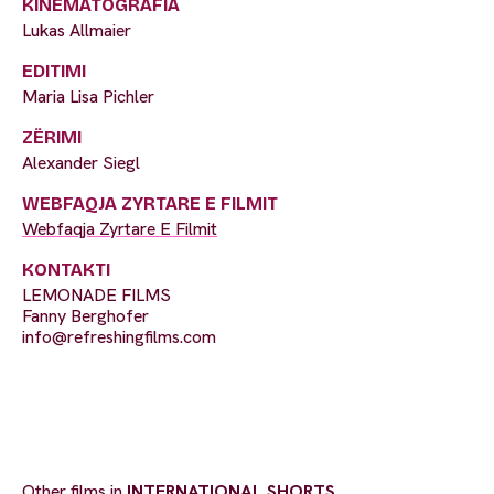
KINEMATOGRAFIA
Lukas Allmaier
EDITIMI
Maria Lisa Pichler
ZËRIMI
Alexander Siegl
WEBFAQJA ZYRTARE E FILMIT
Webfaqja Zyrtare E Filmit
KONTAKTI
LEMONADE FILMS
Fanny Berghofer
info@refreshingfilms.com
Other films in
INTERNATIONAL SHORTS