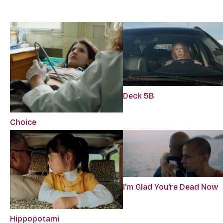
Deck 5B
Choice
I'm Glad You're Dead Now
Hippopotami