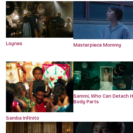
Loynes
Masterpiece Mommy
Sammi, Who Can Detach H
Body Parts
Samba Infinito