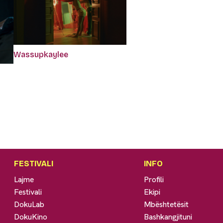
Wassupkaylee
FESTIVALI
INFO
Lajme
Profili
Festivali
Ekipi
DokuLab
Mbështetësit
DokuKino
Bashkangjituni