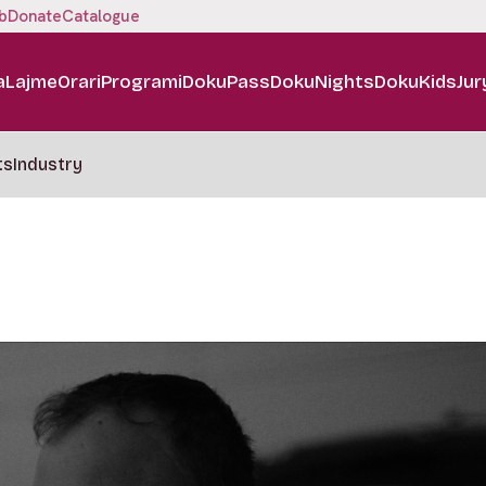
b
Donate
Catalogue
a
Lajme
Orari
Programi
DokuPass
DokuNights
DokuKids
Jur
ts
Industry