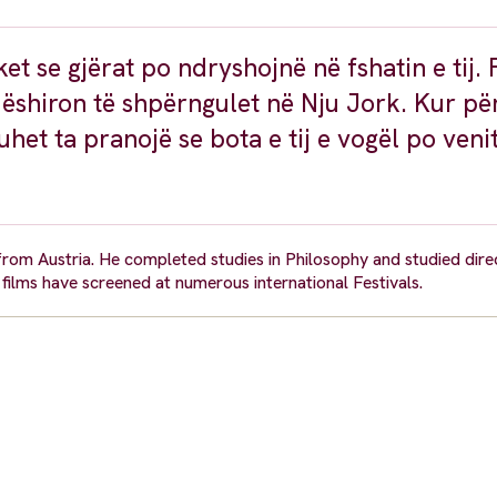
t se gjërat po ndryshojnë në fshatin e tij. 
ëshiron të shpërngulet në Nju Jork. Kur pë
het ta pranojë se bota e tij e vogël po venit
from Austria. He completed studies in Philosophy and studied dire
films have screened at numerous international Festivals.