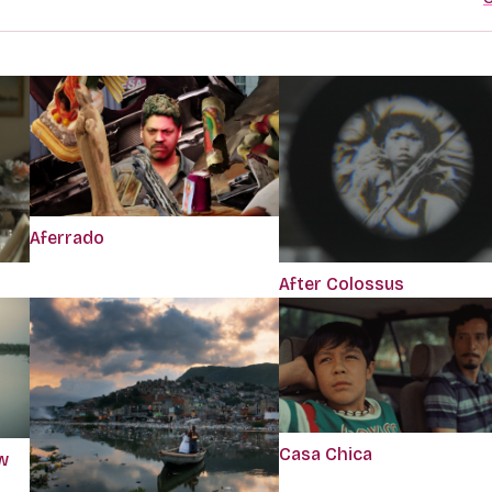
Aferrado
After Colossus
Casa Chica
w