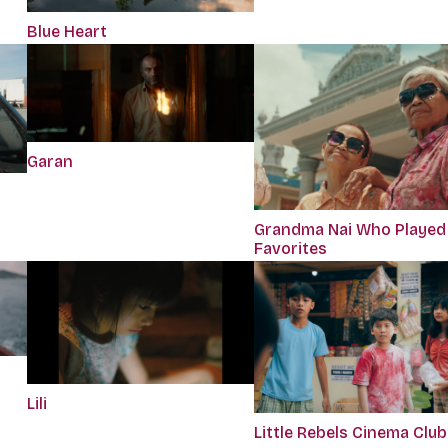
Blue Heart
Garan
Grandma Nai Who Played
Favorites
Lili
Little Rebels Cinema Club