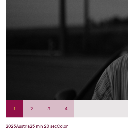
1
2
3
4
2025
Austria
25 min 20 sec
Color