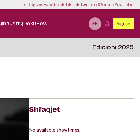
Instagram
Facebook
TikTok
Twitter/X
Vimeo
YouTube
y
Industry
DokuHow
Sign in
EN
Edicioni 2025
Shfaqjet
No available showtimes.