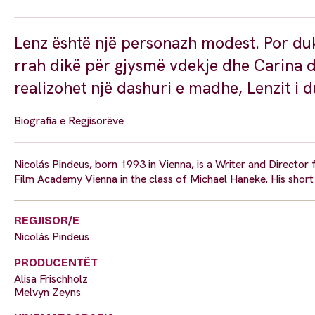
Lenz është një personazh modest. Por duke
rrah dikë për gjysmë vdekje dhe Carina d
realizohet një dashuri e madhe, Lenzit i du
Biografia e Regjisorëve
Nicolás Pindeus, born 1993 in Vienna, is a Writer and Director 
Film Academy Vienna in the class of Michael Haneke. His short 
REGJISOR/E
Nicolás Pindeus
PRODUCENTËT
Alisa Frischholz
Melvyn Zeyns