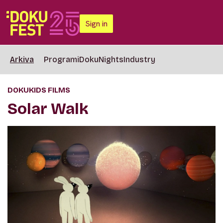
Sign in
Arkiva
Programi
DokuNights
Industry
DOKUKIDS FILMS
Solar Walk