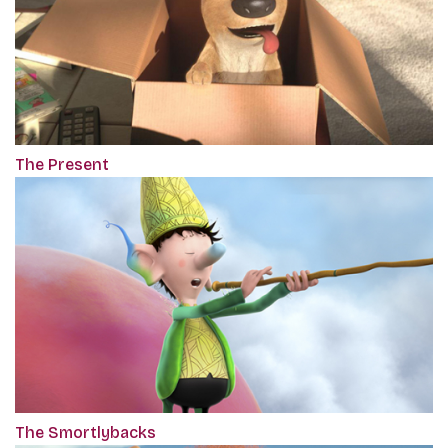
The Present
The Smortlybacks