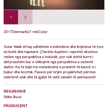
1
2
2017
Denmark
21 min
Color
Solar Walk shfaq udhëtimin e individëve dhe krijimeve të tyre
në kohë dhe hapësirë. Çfarëdo kuptimi i veprimit ekziston
vetëm nga perspektiva e individit, por nuk është kurrë i
detyrueshëm kur e shikojmë nga perspektiva e sistemit
diellor. Ka të bëjë me melankolinë e pranimit të kaosit si i
bukur dhe kozmik. Pasioni për krijim projektohet përmes
ndërtimit unik dhe të gjallë të vetë zanatit të animacionit.
REGJISOR/E
Réka Bucsi
PRODUCENT