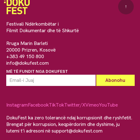
↑
Festivali Ndërkombëtar i
Filmit Dokumentar dhe të Shkurtë
Rruga Marin Barleti
20000 Prizren, Kosovë
+383 49 150 800
info@dokufest.com
MË TË FUNDIT NGA DOKUFEST
Instagram
Facebook
TikTok
Twitter/X
Vimeo
YouTube
DokuFest ka zero tolerancë ndaj korrupsionit dhe ryshfetit.
Brengat për korrupsion, keqpërdorim dhe dyshime, ju
lutemi t’i adresoni në
support@dokufest.com