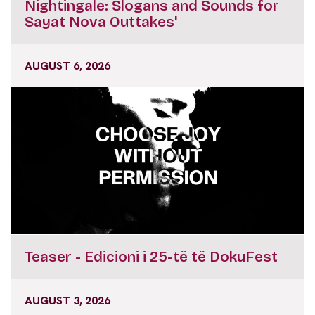
Nightingale: Slogans and Sounds for
Sayat Nova Outtakes'
AUGUST 6, 2026
Teaser - Edicioni i 25-të të DokuFest
AUGUST 3, 2026