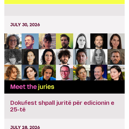
JULY 30, 2026
Dokufest shpall juritë për edicionin e
25-të
JULY 28, 2026