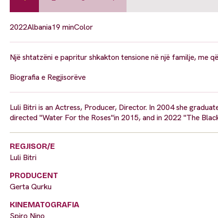
2022
Albania
19 min
Color
Një shtatzëni e papritur shkakton tensione në një familje, me që
Biografia e Regjisorëve
Luli Bitri is an Actress, Producer, Director. In 2004 she graduate
directed "Water For the Roses"in 2015, and in 2022 "The Black
REGJISOR/E
Luli Bitri
PRODUCENT
Gerta Qurku
KINEMATOGRAFIA
Spiro Nino