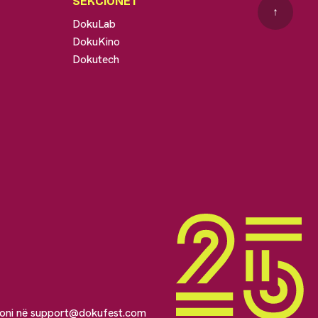
SEKCIONET
↑
DokuLab
DokuKino
Dokutech
soni në
support@dokufest.com