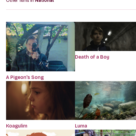
Other films in
National
Death of a Boy
A Pigeon's Song
Koagulim
Luma