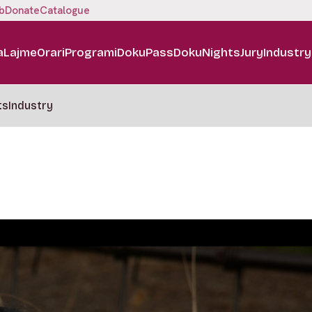
b
Donate
Catalogue
a
Lajme
Orari
Programi
DokuPass
DokuNights
Jury
Industry
ts
Industry