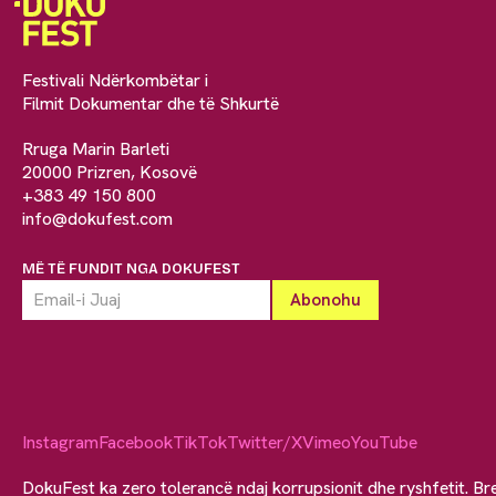
Festivali Ndërkombëtar i
Filmit Dokumentar dhe të Shkurtë
Rruga Marin Barleti
20000 Prizren, Kosovë
+383 49 150 800
info@dokufest.com
MË TË FUNDIT NGA DOKUFEST
Instagram
Facebook
TikTok
Twitter/X
Vimeo
YouTube
DokuFest ka zero tolerancë ndaj korrupsionit dhe ryshfetit. Br