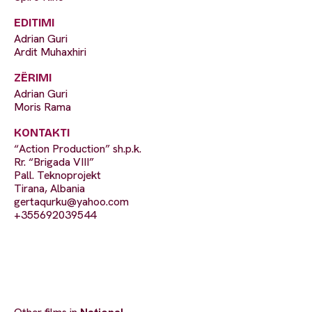
EDITIMI
Adrian Guri
Ardit Muhaxhiri
ZËRIMI
Adrian Guri
Moris Rama
KONTAKTI
“Action Production” sh.p.k.
Rr. “Brigada VIII”
Pall. Teknoprojekt
Tirana, Albania
gertaqurku@yahoo.com
+355692039544