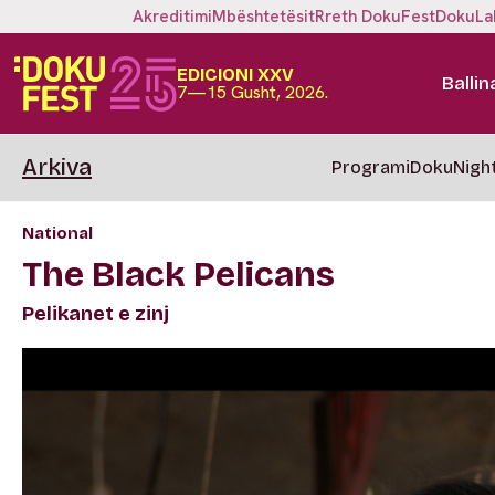
Akreditimi
Mbështetësit
Rreth DokuFest
DokuLa
EDICIONI XXV
Ballin
7—15 Gusht, 2026.
Arkiva
Programi
DokuNigh
National
The Black Pelicans
Pelikanet e zinj