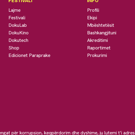
FESTIVALI
INFO
Lajme
Profili
Festivali
Ekipi
DokuLab
Mbështetësit
DokuKino
Bashkangjituni
Dokutech
Akreditimi
Shop
Raportimet
Edicionet Paraprake
Prokurimi
engat për korrupsion, keqpërdorim dhe dyshime, ju lutemi t’i adre