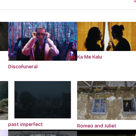
S
Ka Me Kalu
Discofuneral
past imperfect
Romeo and Juliet