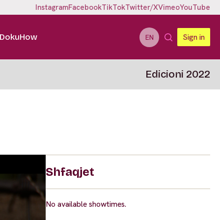
Instagram
Facebook
TikTok
Twitter/X
Vimeo
YouTube
DokuHow
Sign in
EN
Edicioni 2022
Shfaqjet
No available showtimes.