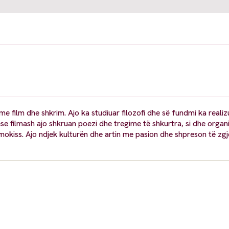
me film dhe shkrim. Ajo ka studiuar filozofi dhe së fundmi ka realizu
e filmash ajo shkruan poezi dhe tregime të shkurtra, si dhe organ
kiss. Ajo ndjek kulturën dhe artin me pasion dhe shpreson të zgj