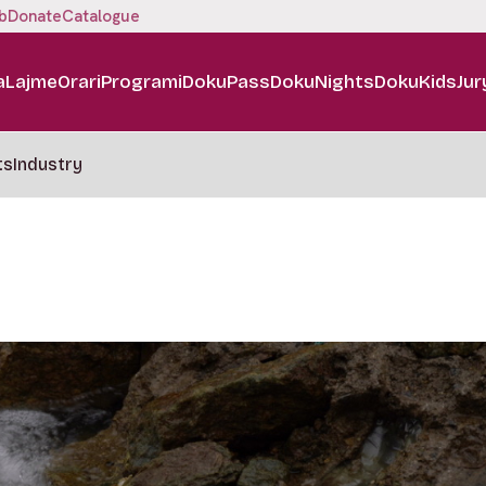
b
Donate
Catalogue
a
Lajme
Orari
Programi
DokuPass
DokuNights
DokuKids
Jur
ts
Industry