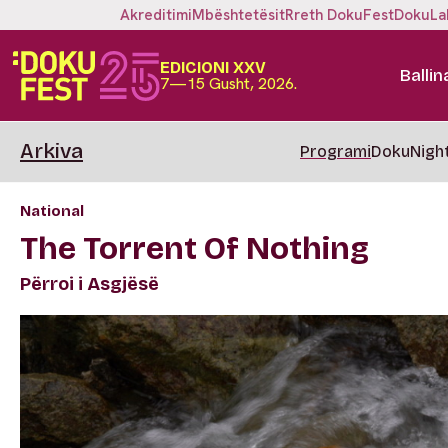
Akreditimi
Mbështetësit
Rreth DokuFest
DokuLa
EDICIONI XXV
Ballin
7—15 Gusht, 2026.
Arkiva
Programi
DokuNigh
National
The Torrent Of Nothing
Përroi i Asgjësë