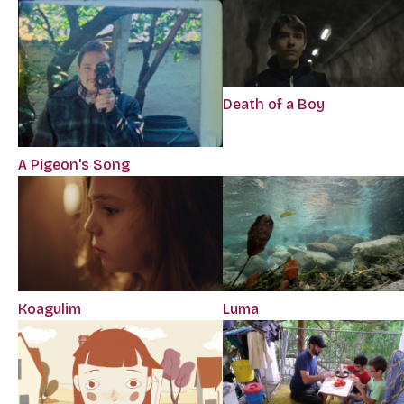
Death of a Boy
A Pigeon's Song
Koagulim
Luma