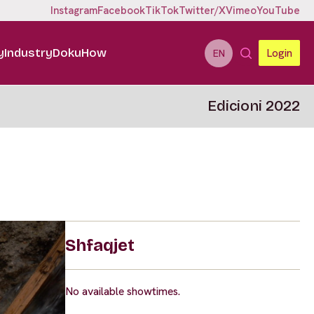
Instagram
Facebook
TikTok
Twitter/X
Vimeo
YouTube
y
Industry
DokuHow
Login
EN
Edicioni 2022
Shfaqjet
No available showtimes.