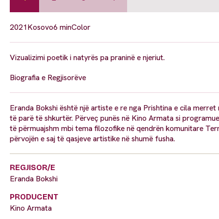
2021
Kosovo
6 min
Color
Vizualizimi poetik i natyrës pa praninë e njeriut.
Biografia e Regjisorëve
Eranda Bokshi është një artiste e re nga Prishtina e cila merret 
të parë të shkurtër. Përveç punës në Kino Armata si programues
të përmuajshm mbi tema filozofike në qendrën komunitare Termo
përvojën e saj të qasjeve artistike në shumë fusha.
REGJISOR/E
Eranda Bokshi
PRODUCENT
Kino Armata