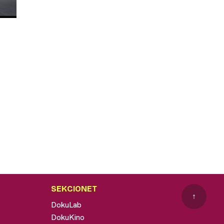
SEKCIONET
↑
DokuLab
DokuKino