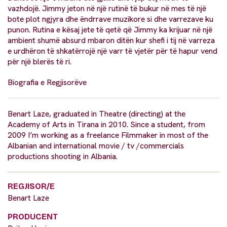
vazhdojë. Jimmy jeton në një rutinë të bukur në mes të një
bote plot ngjyra dhe ëndrrave muzikore si dhe varrezave ku
punon. Rutina e kësaj jete të qetë që Jimmy ka krijuar në një
ambient shumë absurd mbaron ditën kur shefi i tij në varreza
e urdhëron të shkatërrojë një varr të vjetër për të hapur vend
për një blerës të ri.
Biografia e Regjisorëve
Benart Laze, graduated in Theatre (directing) at the
Academy of Arts in Tirana in 2010. Since a student, from
2009 I’m working as a freelance Filmmaker in most of the
Albanian and international movie / tv /commercials
productions shooting in Albania.
REGJISOR/E
Benart Laze
PRODUCENT