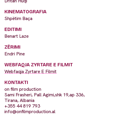
Dritan Huqi
KINEMATOGRAFIA
Shpëtim Baça
EDITIMI
Benart Laze
ZËRIMI
Endri Pine
WEBFAQJA ZYRTARE E FILMIT
Webfaqja Zyrtare E Filmit
KONTAKTI
on film production
Sami Frasheri, Pall Agimi,shk 19,ap 336,
Tirana, Albania
+355 44 819 793
info@onfilmproduction.al