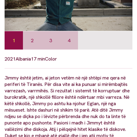
1
2
3
4
2021
Albania
17 min
Color
Jimmy është jetim, ai jeton vetëm në një shtëpi me qera në
periferi të Tiranës. Për disa vite ai ka punuar si mirëmbajtës
varrezash, varrmihës. Si rezultat i sistemit të korruptuar dhe
burokratik, një shkollë fillore është ndërtuar mbi varreza. Në
këtë shkollë, Jimmy po ashtu ka njohur Eglan, një nga
mësueset. Ishte dashuri në shikim të parë. Atë ditë Jimmy
ndjeu se diçka po i lëvizte përbrenda dhe nuk do ta linte të
punonte apo pushonte. Pasioni i madh i Jimmyt është
vallëzimi dhe diskoja. Atij i pëlqejnë hitet klasike të diskove.
Duket se kjo e mbanë atë gjallë dhe i jep atij motiv të