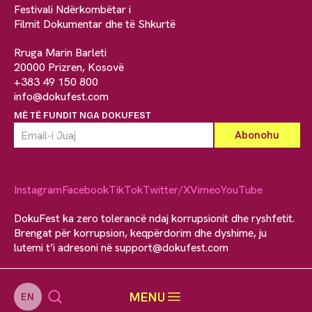
Festivali Ndërkombëtar i
Filmit Dokumentar dhe të Shkurtë
Rruga Marin Barleti
20000 Prizren, Kosovë
+383 49 150 800
info@dokufest.com
MË TË FUNDIT NGA DOKUFEST
Instagram
Facebook
TikTok
Twitter/X
Vimeo
YouTube
DokuFest ka zero tolerancë ndaj korrupsionit dhe ryshfetit.
Brengat për korrupsion, keqpërdorim dhe dyshime, ju
lutemi t’i adresoni në
support@dokufest.com
MENU
EN