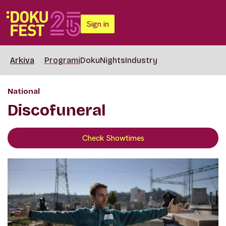
Sign in
Arkiva
Programi
DokuNights
Industry
National
Discofuneral
Check Showtimes